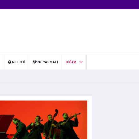
I
NE LOJI
NE YAPMALI
DIĞER