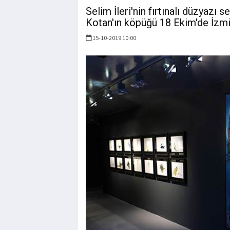
Selim İleri'nin fırtınalı düzyazı 
Kotan'ın köpüğü 18 Ekim'de İzmir
15-10-2019 10:00