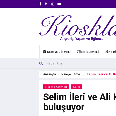
NEREYE GITMELI
NE İZLEMELI
NE D
Anasayfa
Nereye Gitmeli
Selim İleri ve Ali
Nereye Gitmeli
Sergi
Selim İleri ve Ali
buluşuyor