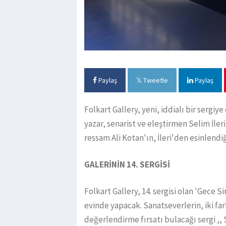
Paylaş
Tweetle
Paylaş
Folkart Gallery, yeni, iddialı bir sergiy
yazar, senarist ve eleştirmen Selim İler
ressam Ali Kotan'ın, İleri'den esinlendi
GALERİNİN 14. SERGİSİ
Folkart Gallery, 14. sergisi olan 'Gece Sir
evinde yapacak. Sanatseverlerin, iki fark
değerlendirme fırsatı bulacağı sergi ,, 