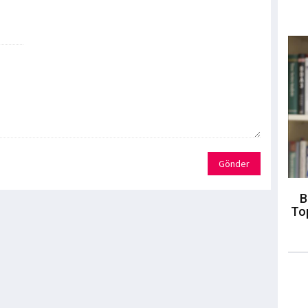
Gönder
B
To