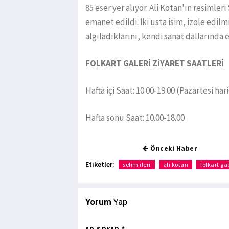
85 eser yer alıyor. Ali Kotan'ın resimleri 
emanet edildi. İki usta isim, izole edilm
algıladıklarını, kendi sanat dallarında 
FOLKART GALERİ ZİYARET SAATLERİ
Hafta içi Saat: 10.00-19.00 (Pazartesi har
Hafta sonu Saat: 10.00-18.00
Önceki Haber
Etiketler:
selim ileri
ali kotan
folkart gal
Yorum
Yap