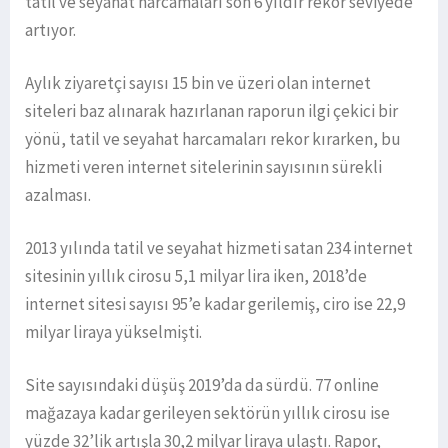
tatil ve seyahat harcamaları son 6 yıldır rekor seviyede
artıyor.
Aylık ziyaretçi sayısı 15 bin ve üzeri olan internet
siteleri baz alınarak hazırlanan raporun ilgi çekici bir
yönü, tatil ve seyahat harcamaları rekor kırarken, bu
hizmeti veren internet sitelerinin sayısının sürekli
azalması.
2013 yılında tatil ve seyahat hizmeti satan 234 internet
sitesinin yıllık cirosu 5,1 milyar lira iken, 2018’de
internet sitesi sayısı 95’e kadar gerilemiş, ciro ise 22,9
milyar liraya yükselmişti.
Site sayısındaki düşüş 2019’da da sürdü. 77 online
mağazaya kadar gerileyen sektörün yıllık cirosu ise
yüzde 32’lik artışla 30,2 milyar liraya ulaştı. Rapor,