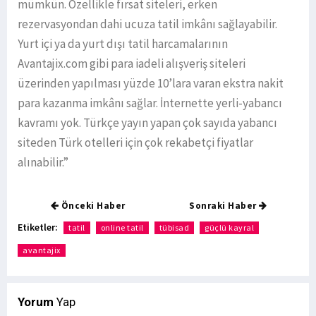
mümkün. Özellikle fırsat siteleri, erken
rezervasyondan dahi ucuza tatil imkânı sağlayabilir.
Yurt içi ya da yurt dışı tatil harcamalarının
Avantajix.com gibi para iadeli alışveriş siteleri
üzerinden yapılması yüzde 10’lara varan ekstra nakit
para kazanma imkânı sağlar. İnternette yerli-yabancı
kavramı yok. Türkçe yayın yapan çok sayıda yabancı
siteden Türk otelleri için çok rekabetçi fiyatlar
alınabilir.”
Önceki Haber
Sonraki Haber
Etiketler:
tatil
online tatil
tübisad
güçlü kayral
avantajix
Yorum
Yap