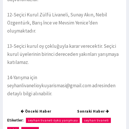
12-Seçici Kurul Zülfü Livaneli, Sunay Akın, Nebil
Özgentürk, Barış İnce ve Mevsim Yenice’den
oluşmaktadır.
13-Seçici kurul oy çokluğuyla karar verecektir. Seçici
kurul üyelerinin birinci dereceden yakınları yarışmaya
katılamaz.
14-Yarışma için
seyhanlivanelioykuyarismasi@gmail.com adresinden
detaylı bilgi alınabilir.
Önceki Haber
Sonraki Haber
Etiketler:
seyhan livaneli öykü yarışması
seyhan livaneli