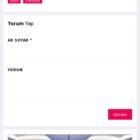
öykü
yarışma
Yorum
Yap
AD SOYAD *
YORUM
Gönder