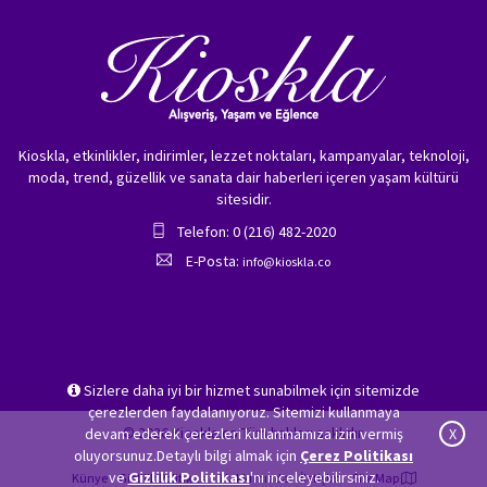
Kioskla, etkinlikler, indirimler, lezzet noktaları, kampanyalar, teknoloji,
moda, trend, güzellik ve sanata dair haberleri içeren yaşam kültürü
sitesidir.
Telefon: 0 (216) 482-2020
E-Posta:
info@kioskla.co
Sizlere daha iyi bir hizmet sunabilmek için sitemizde
çerezlerden faydalanıyoruz. Sitemizi kullanmaya
© 2026 Kioskla.co Tüm hakları saklıdır.
devam ederek çerezleri kullanmamıza izin vermiş
X
oluyorsunuz.Detaylı bilgi almak için
Çerez Politikası
ve
Gizlilik Politikası
'nı inceleyebilirsiniz.
Künye
Gizlilik Politikası
Hakkımızda
İletişim
Site Map