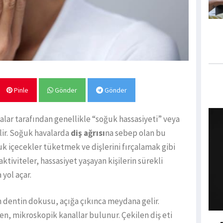
Pinle
Gönder
Gönder
talar tarafından genellikle “soğuk hassasiyeti” veya
ilir. Soğuk havalarda
diş ağrısı
na sebep olan bu
ğuk içecekler tüketmek ve dişlerini fırçalamak gibi
ktiviteler, hassasiyet yaşayan kişilerin sürekli
 yol açar.
n dentin dokusu, açığa çıkınca meydana gelir.
den, mikroskopik kanallar bulunur. Çekilen diş eti