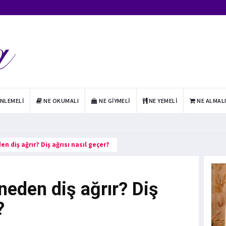
INLEMELI
NE OKUMALI
NE GIYMELI
NE YEMELI
NE ALMAL
n diş ağrır? Diş ağrısı nasıl geçer?
eden diş ağrır? Diş
?