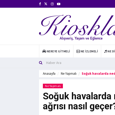
NEREYE GITMELI
NE İZLEMELI
NE D
Anasayfa
Ne Yapmalı
Soğuk havalarda nede
Ne Yapmalı
Soğuk havalarda n
ağrısı nasıl geçer