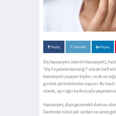
Paylaş
Tweetle
Paylaş
Diş hassasiyeti (dentin hassasiyet); has
“diş fırçalama hastalığı” olarak tarif ed
hassasiyeti yaşayan kişiler, sıcak ve so
günlük aktivitelerden kaçınır. Bu basit a
olarak, aşırı ağrı korkusuyla yaşamasına
Hassasiyet; dişin gözenekli dokusu ola
Dentinde tübül adı verilen ve sinire gi