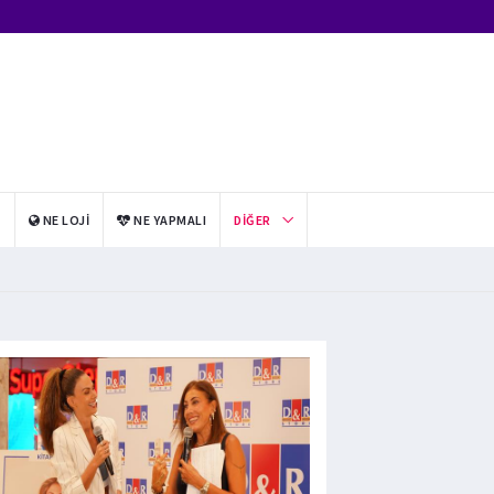
I
NE LOJI
NE YAPMALI
DIĞER