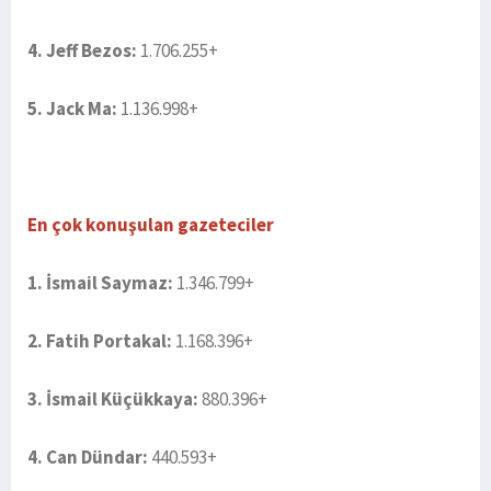
4. Jeff Bezos:
1.706.255+
5. Jack Ma:
1.136.998+
En çok konuşulan gazeteciler
1. İsmail Saymaz:
1.346.799+
2. Fatih Portakal:
1.168.396+
3. İsmail Küçükkaya:
880.396+
4. Can Dündar:
440.593+