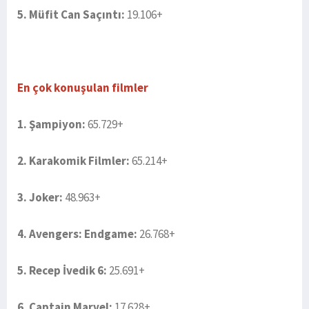
5. Müfit Can Saçıntı:
19.106+
En çok konuşulan filmler
1. Şampiyon:
65.729+
2. Karakomik Filmler:
65.214+
3. Joker:
48.963+
4. Avengers: Endgame:
26.768+
5. Recep İvedik 6:
25.691+
6. Captain Marvel:
17.628+