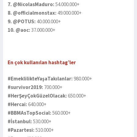
7. @NicolasMaduro:
54.000.000+
8. @officialmonstax:
49.000.000+
9. @POTUS:
40.000.000+
10. @aoc:
37.000.000+
En çok kullanılan hashtag’ler
#EmeklilikteYaşaTakılanlar:
980.000+
#survivor2019:
700.000+
#HerŞeyÇokGüzelOlacak:
650.000+
#Hercai:
640.000+
#
BBMAsTopSocial:
560.000+
#İstanbul:
530.000+
#Pazartesi:
510.000+