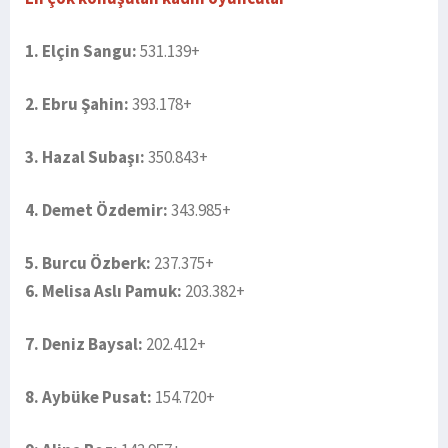
1. Elçin Sangu:
531.139+
2. Ebru Şahin:
393.178+
3. Hazal Subaşı:
350.843+
4. Demet Özdemir:
343.985+
5. Burcu Özberk:
237.375+
6. Melisa Aslı Pamuk:
203.382+
7. Deniz Baysal:
202.412+
8. Aybüke Pusat:
154.720+