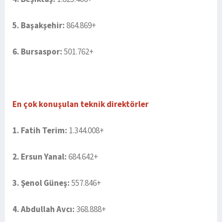
5. Başakşehir:
864.869+
6. Bursaspor:
501.762+
En çok konuşulan teknik direktörler
1. Fatih Terim:
1.344.008+
2. Ersun Yanal:
684.642+
3. Şenol Güneş:
557.846+
4. Abdullah Avcı:
368.888+