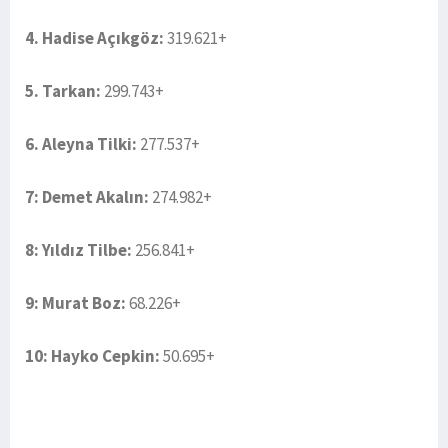
4. Hadise Açıkgöz:
319.621+
5. Tarkan:
299.743+
6. Aleyna Tilki:
277.537+
7: Demet Akalın:
274.982+
8: Yıldız Tilbe:
256.841+
9: Murat Boz:
68.226+
10: Hayko Cepkin:
50.695+