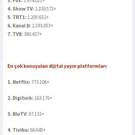
3. Fox:
1.974.021+
4. Show TV:
1.239.572+
5. TRT1:
1.205.652+
6. Kanal D:
1.193.053+
7. TV8:
380.427+
En çok konuşulan dijital yayın platformları
1. Netflix:
773.106+
2. Digiturk:
163.176+
3. BluTV:
87.132+
4. Tivibu:
66.645+