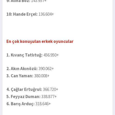
9: Alina Boz:
143.957+
10: Hande Erçel:
136.604+
En çok konuşulan erkek oyuncular
1. Kıvanç Tatlıtuğ:
456.950+
2. Akın Akınözü:
390.062+
3. Can Yaman:
380.008+
4. Çağlar Ertuğrul:
366.720+
5. Feyyaz Duman:
338.877+
6. Barış Arduç:
318.646+