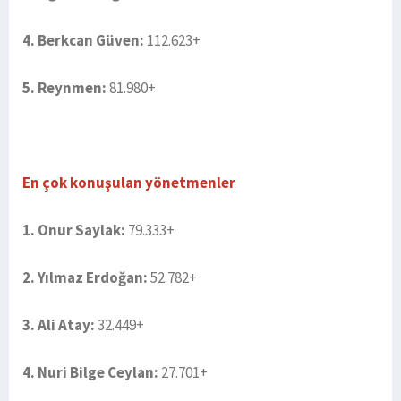
4. Berkcan Güven:
112.623+
5. Reynmen:
81.980+
En çok konuşulan yönetmenler
1. Onur Saylak:
79.333+
2. Yılmaz Erdoğan:
52.782+
3. Ali Atay:
32.449+
4. Nuri Bilge Ceylan:
27.701+