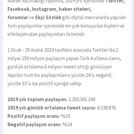
alarak hazırladığı raporda, 2019 yılı içerisinde
Twitter,
Facebook, Instagram, haber siteleri,
forumlar
ve
Ekşi Sözlük
gibi dijital mecralarda yapılan
tüm paylaşımlar içerisinde en çok konuşulan kişileri ve
etkileşim alan paylaşımları listeledi.
1 Ocak - 25 Aralık 2019 tarihleri arasında Twitter’da 2
milyar 250 milyon paylaşım yapan Türk kullanıcıların,
günlük ortalama 6 milyon tweet attığı görülüyor.
Yapılan tüm bu paylaşımların yüzde 24’ü negatif,
yüzde 33’ü ise pozitif içeriğe sahip.
2019 yılı toplam paylaşım:
2.250.301.244
2019 yılı günlük ortalama tweet sayısı:
6.338.876
Pozitif paylaşım oranı:
%33
Negatif paylaşım oranı:
%24