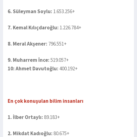
6. Süleyman Soylu:
1.653.256+
7. Kemal Kılıçdaroğlu:
1.226.784+
8. Meral Akşener:
796.551+
9. Muharrem İnce:
519.057+
10: Ahmet Davutoğlu:
400.192+
En çok konuşulan bilim insanları
1. İlber Ortaylı:
89.183+
2. Mikdat Kadıoğlu:
80.675+