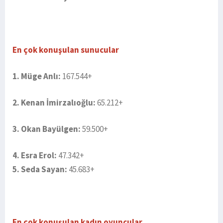
En çok konuşulan sunucular
1. Müge Anlı:
167.544+
2. Kenan İmirzalıoğlu:
65.212+
3. Okan Bayülgen:
59.500+
4. Esra Erol:
47.342+
5. Seda Sayan:
45.683+
En çok konuşulan kadın oyuncular