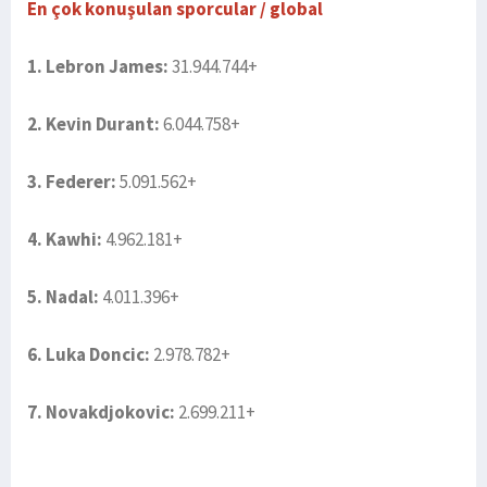
En çok konuşulan sporcular / global
1. Lebron James:
31.944.744+
2. Kevin Durant:
6.044.758+
3. Federer:
5.091.562+
4. Kawhi:
4.962.181+
5. Nadal:
4.011.396+
6. Luka Doncic:
2.978.782+
7. Novakdjokovic:
2.699.211+