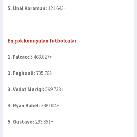
5. Ünal Karaman:
121.643+
En çok konuşulan futbolcular
1. Falcao:
5.463.627+
2. Feghouli:
735.762+
3. Vedat Muriqi:
599.738+
4. Ryan Babel:
398.004+
5. Gustavo:
293.851+