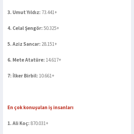
3. Umut Yıldız:
73.441+
4. Celal Şengör:
50.325+
5. Aziz Sancar:
28.151+
6. Mete Atatüre:
14.617+
7: İlker Birbil:
10.661+
En çok konuşulan iş insanları
1. Ali Koç:
870.031+