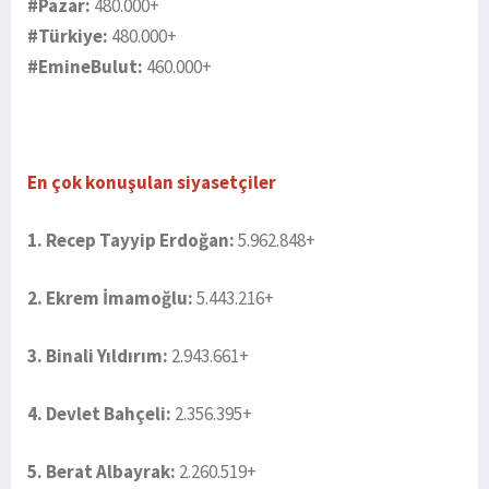
#Pazar:
480.000+
#Türkiye:
480.000+
#EmineBulut:
460.000+
En çok konuşulan siyasetçiler
1. Recep Tayyip Erdoğan:
5.962.848+
2. Ekrem İmamoğlu:
5.443.216+
3. Binali Yıldırım:
2.943.661+
4. Devlet Bahçeli:
2.356.395+
5. Berat Albayrak:
2.260.519+