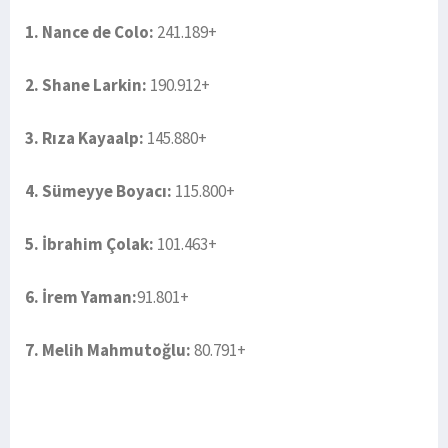
1. Nance de Colo:
241.189+
2. Shane Larkin:
190.912+
3. Rıza Kayaalp:
145.880+
4. Sümeyye Boyacı:
115.800+
5. İbrahim Çolak:
101.463+
6. İrem Yaman:
91.801+
7. Melih Mahmutoğlu:
80.791+