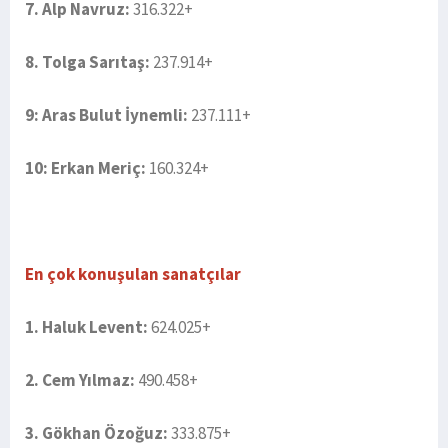
7. Alp Navruz:
316.322+
8. Tolga Sarıtaş:
237.914+
9: Aras Bulut İynemli:
237.111+
10: Erkan Meriç:
160.324+
En çok konuşulan sanatçılar
1. Haluk Levent:
624.025+
2. Cem Yılmaz:
490.458+
3. Gökhan Özoğuz:
333.875+