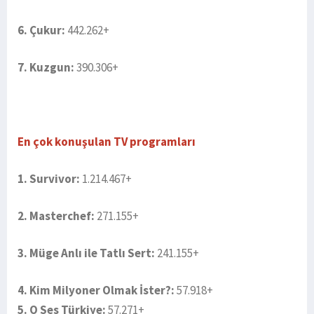
6. Çukur:
442.262+
7. Kuzgun:
390.306+
En çok konuşulan TV programları
1. Survivor:
1.214.467+
2. Masterchef:
271.155+
3. Müge Anlı ile Tatlı Sert:
241.155+
4. Kim Milyoner Olmak İster?:
57.918+
5. O Ses Türkiye:
57.271+