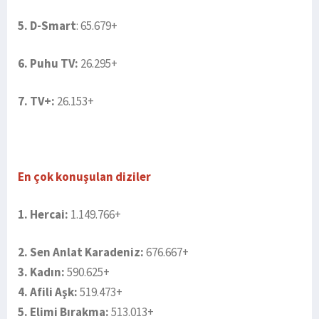
5. D-Smart
: 65.679+
6. Puhu TV:
26.295+
7. TV+:
26.153+
En çok konuşulan diziler
1. Hercai:
1.149.766+
2. Sen Anlat Karadeniz:
676.667+
3. Kadın:
590.625+
4. Afili Aşk:
519.473+
5. Elimi Bırakma:
513.013+