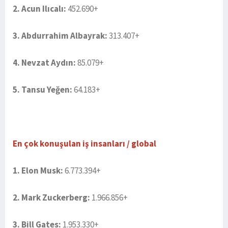
2. Acun Ilıcalı:
452.690+
3. Abdurrahim Albayrak:
313.407+
4. Nevzat Aydın:
85.079+
5. Tansu Yeğen:
64.183+
En çok konuşulan iş insanları / global
1. Elon Musk:
6.773.394+
2. Mark Zuckerberg:
1.966.856+
3. Bill Gates:
1.953.330+