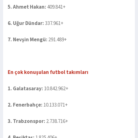
5. Ahmet Hakan:
409.841+
6. Uğur Dündar:
337.961+
7. Nevşin Mengü:
291.489+
En çok konuşulan futbol takımları
1. Galatasaray:
10.842.962+
2. Fenerbahçe:
10.133.071+
3. Trabzonspor:
2.738.716+
4. Beşiktaş:
1.825.406+