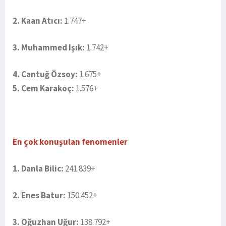
2. Kaan Atıcı:
1.747+
3. Muhammed Işık:
1.742+
4. Cantuğ Özsoy:
1.675+
5. Cem Karakoç:
1.576+
En çok konuşulan fenomenler
1. Danla Bilic:
241.839+
2. Enes Batur:
150.452+
3. Oğuzhan Uğur:
138.792+