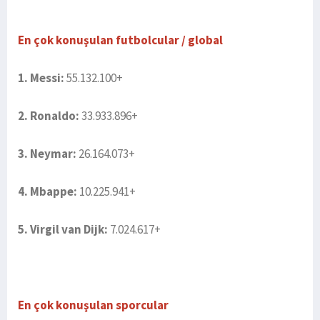
En çok konuşulan futbolcular / global
1. Messi:
55.132.100+
2. Ronaldo:
33.933.896+
3. Neymar:
26.164.073+
4. Mbappe:
10.225.941+
5. Virgil van Dijk:
7.024.617+
En çok konuşulan sporcular