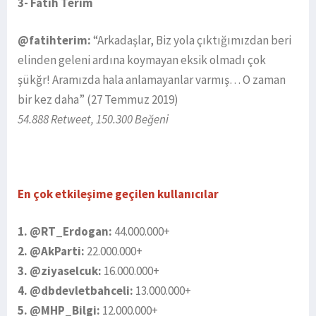
3- Fatih Terim
@fatihterim:
“Arkadaşlar, Biz yola çıktığımızdan beri
elinden geleni ardına koymayan eksik olmadı çok
şükğr! Aramızda hala anlamayanlar varmış… O zaman
bir kez daha” (27 Temmuz 2019)
54.888 Retweet, 150.300 Beğeni
En çok etkileşime geçilen kullanıcılar
1. @RT_Erdogan:
44.000.000+
2. @AkParti:
22.000.000+
3. @ziyaselcuk:
16.000.000+
4. @dbdevletbahceli:
13.000.000+
5. @MHP_Bilgi:
12.000.000+