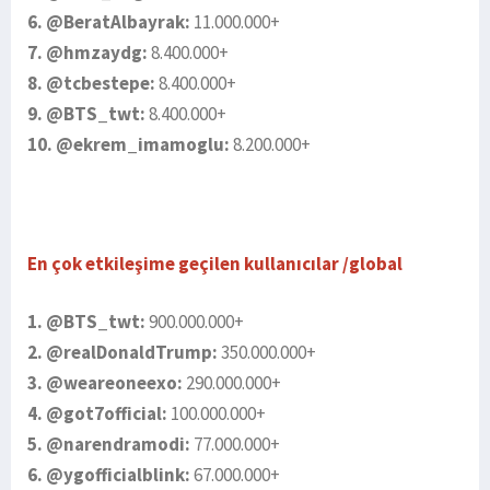
6. @BeratAlbayrak:
11.000.000+
7. @hmzaydg:
8.400.000+
8. @tcbestepe:
8.400.000+
9. @BTS_twt:
8.400.000+
10. @ekrem_imamoglu:
8.200.000+
En çok etkileşime geçilen kullanıcılar /global
1. @BTS_twt:
900.000.000+
2. @realDonaldTrump:
350.000.000+
3. @weareoneexo:
290.000.000+
4. @got7official:
100.000.000+
5. @narendramodi:
77.000.000+
6. @ygofficialblink:
67.000.000+