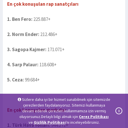
En çok konuşulan rap sanatçıları
1. Ben Fero:
225.887+
2. Norm Ender:
212.486+
3. Sagopa Kajmer:
171.071+
4. Sarp Palaur:
118.608+
5. Ceza:
99.684+
Sizlere daha iyi bir hizmet sunabilmek için sitemizde
çerezlerden faydalanıyoruz. Sitemizi kullanmaya
En çok konuşulan markalar
devam ederek çerezleri kullanmamıza izin vermiş
X
oluyorsunuz.Detaylı bilgi almak için
Çerez Politikası
ve
Gizlilik Politikası
'nı inceleyebilirsiniz.
1. Türk Hava Yolları:
944.272+