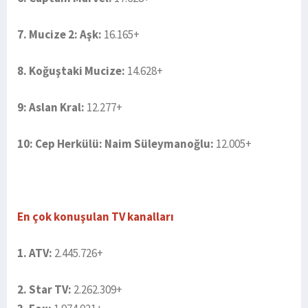
7. Mucize 2: Aşk:
16.165+
8. Koğuştaki Mucize:
14.628+
9: Aslan Kral:
12.277+
10: Cep Herkülü: Naim Süleymanoğlu:
12.005+
En çok konuşulan TV kanalları
1. ATV:
2.445.726+
2. Star TV:
2.262.309+