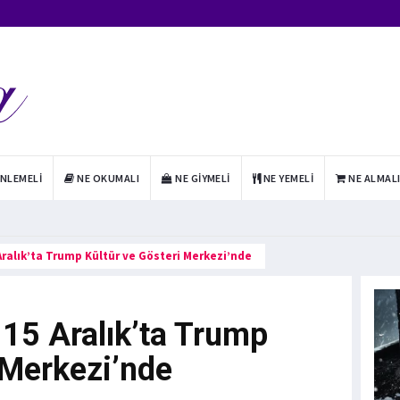
INLEMELI
NE OKUMALI
NE GIYMELI
NE YEMELI
NE ALMAL
 Aralık’ta Trump Kültür ve Gösteri Merkezi’nde
’ 15 Aralık’ta Trump
 Merkezi’nde