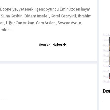
Boone’ye, yetenekli genç oyuncu Emir Özden hayat
, Suna Keskin, Didem İnselel, Korel Cezayirli, İbrahim
at, Uğur Can Arıkan, Cem Arslan, Sevcan Aydın,
simler…
Sonraki Haber
Dıs