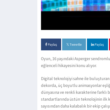
Paylaş
Tweetle
Paylaş
Oyun, 16 yaşındaki Asperger sendromlu
eğlenceli hikayesini konu alıyor.
Digital teknolojiyi sahne ile buluştura
dekorda, üç boyutlu animasyonlar eşliğ
dünyasına ve renkli karakterine farklı
standartlarında üstün teknolojinin ilk
sayısından daha kalabalık bir ekip çalı