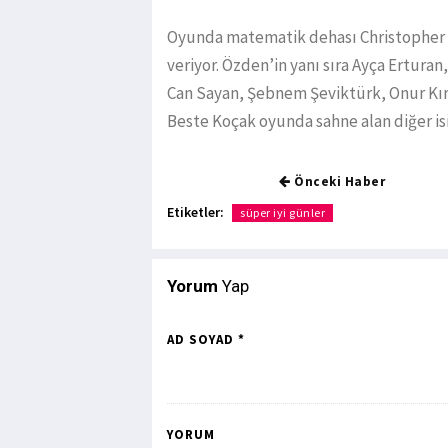
Oyunda matematik dehası Christopher 
veriyor. Özden’in yanı sıra Ayça Erturan
Can Sayan, Şebnem Şeviktürk, Onur Kır
Beste Koçak oyunda sahne alan diğer i
Önceki Haber
Etiketler:
süper iyi günler
Yorum
Yap
AD SOYAD *
YORUM