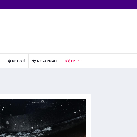
I
NE LOJI
NE YAPMALI
DIĞER