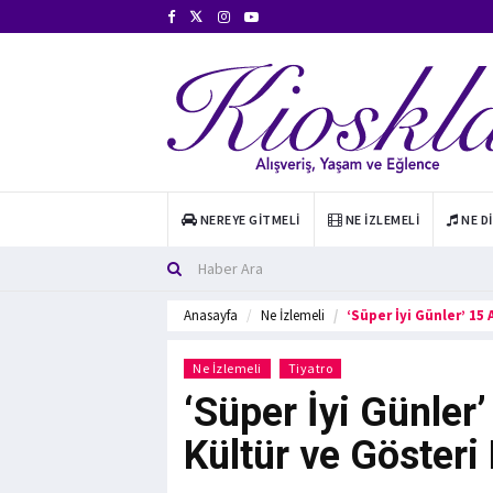
NEREYE GITMELI
NE İZLEMELI
NE D
Anasayfa
Ne İzlemeli
‘Süper İyi Günler’ 15
Ne İzlemeli
Tiyatro
‘Süper İyi Günler
Kültür ve Gösteri