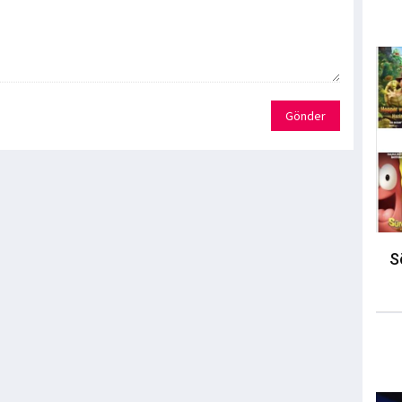
Gönder
S