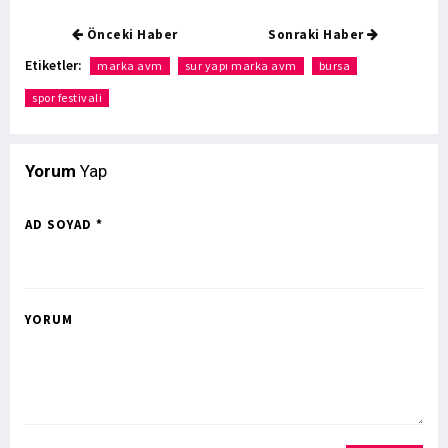
Önceki Haber
Sonraki Haber
Etiketler:
marka avm
sur yapı marka avm
bursa
spor festivali
Yorum
Yap
AD SOYAD *
YORUM