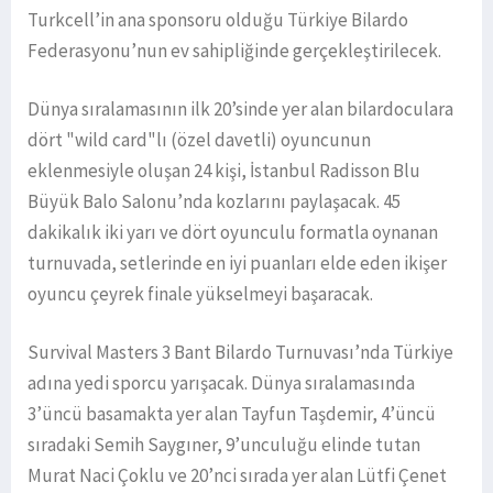
Turkcell’in ana sponsoru olduğu Türkiye Bilardo
Federasyonu’nun ev sahipliğinde gerçekleştirilecek.
Dünya sıralamasının ilk 20’sinde yer alan bilardoculara
dört "wild card"lı (özel davetli) oyuncunun
eklenmesiyle oluşan 24 kişi, İstanbul Radisson Blu
Büyük Balo Salonu’nda kozlarını paylaşacak. 45
dakikalık iki yarı ve dört oyunculu formatla oynanan
turnuvada, setlerinde en iyi puanları elde eden ikişer
oyuncu çeyrek finale yükselmeyi başaracak.
Survival Masters 3 Bant Bilardo Turnuvası’nda Türkiye
adına yedi sporcu yarışacak. Dünya sıralamasında
3’üncü basamakta yer alan Tayfun Taşdemir, 4’üncü
sıradaki Semih Saygıner, 9’unculuğu elinde tutan
Murat Naci Çoklu ve 20’nci sırada yer alan Lütfi Çenet