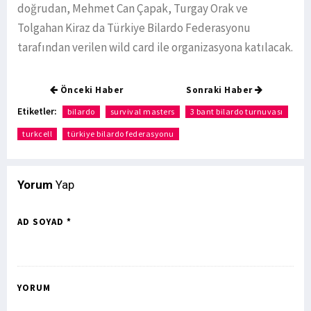
doğrudan, Mehmet Can Çapak, Turgay Orak ve
Tolgahan Kiraz da Türkiye Bilardo Federasyonu
tarafından verilen wild card ile organizasyona katılacak.
Önceki Haber
Sonraki Haber
Etiketler:
bilardo
survival masters
3 bant bilardo turnuvası
turkcell
türkiye bilardo federasyonu
Yorum
Yap
AD SOYAD *
YORUM