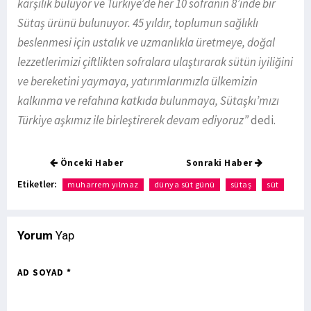
karşılık buluyor ve Türkiye’de her 10 sofranın 8’inde bir
Sütaş ürünü bulunuyor.
45 yıldır, toplumun sağlıklı
beslenmesi için ustalık ve uzmanlıkla üretmeye, doğal
lezzetlerimizi çiftlikten sofralara ulaştırarak sütün iyiliğini
ve bereketini yaymaya, yatırımlarımızla ülkemizin
kalkınma ve refahına katkıda bulunmaya, Sütaşkı’mızı
Türkiye aşkımız ile birleştirerek devam ediyoruz”
dedi.
Önceki Haber
Sonraki Haber
Etiketler:
muharrem yılmaz
dünya süt günü
sütaş
süt
Yorum
Yap
AD SOYAD *