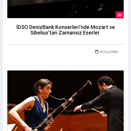
İDSO DenizBank Konserleri’nde Mozart ve
Sibelius’tan Zamansız Eserler
25 Oca 2026