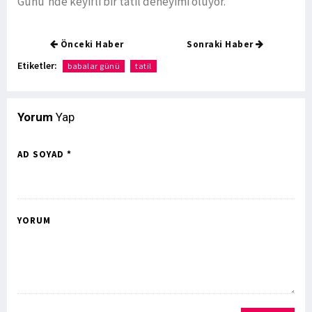
Günü’nde keyifli bir tatil deneyimi oluyor.
Önceki Haber
Sonraki Haber
Etiketler:
babalar günü
tatil
Yorum
Yap
AD SOYAD *
YORUM