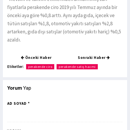
fiyatlarla perakende ciro 2019 yılı Temmuz ayında bir
önceki aya göre %0,8 arttı. Aynı ayda gıda, içecek ve
tütün satışları %1,8, otomotiv yakıtı satışları %2,8
artarken, gıda dışı satışlar (otomotiv yakıtı hariç) %0,5
azaldı.
Önceki Haber
Sonraki Haber
Etiketler:
perakende ciro
perakende satış hacmi
Yorum
Yap
AD SOYAD *