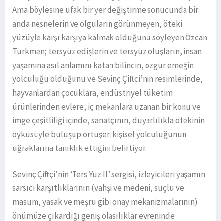
Ama böylesine ufak bir yer değiştirme sonucunda bir
anda nesnelerin ve olguların görünmeyen, öteki
yüzüyle karşı karşıya kalmak olduğunu söyleyen Özcan
Türkmen; tersyüz edişlerin ve tersyüz oluşların, insan
yaşamına asıl anlamını katan bilincin, özgür emeğin
yolculuğu olduğunu ve Sevinç Çiftci’nin resimlerinde,
hayvanlardan çocuklara, endüstriyel tüketim
ürünlerinden evlere, iç mekanlara uzanan bir konu ve
imge çeşitliliği içinde, sanatçının, duyarlılıkla ötekinin
öyküsüyle buluşup örtüşen kişisel yolculuğunun
uğraklarına tanıklık ettiğini belirtiyor.
Sevinç Çiftçi’nin ‘Ters Yüz II’ sergisi, izleyicileri yaşamın
sarsıcı karşıtlıklarının (vahşi ve medeni, suçlu ve
masum, yasak ve meşru gibi onay mekanizmalarının)
önümüze çıkardığı geniş olasılıklar evreninde