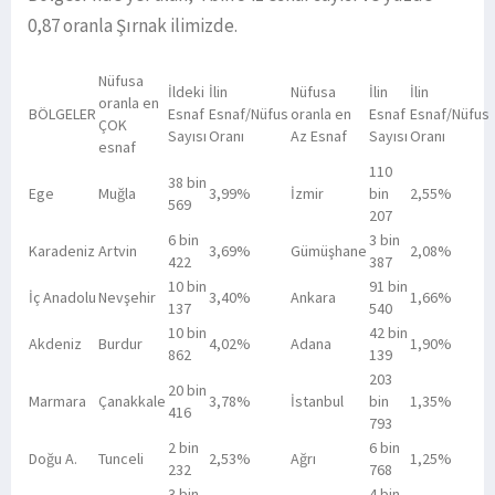
0,87 oranla Şırnak ilimizde.
Nüfusa
İldeki
İlin
Nüfusa
İlin
İlin
oranla en
BÖLGELER
Esnaf
Esnaf/Nüfus
oranla en
Esnaf
Esnaf/Nüfus
ÇOK
Sayısı
Oranı
Az Esnaf
Sayısı
Oranı
esnaf
110
38 bin
Ege
Muğla
3,99%
İzmir
bin
2,55%
569
207
6 bin
3 bin
Karadeniz
Artvin
3,69%
Gümüşhane
2,08%
422
387
10 bin
91 bin
İç Anadolu
Nevşehir
3,40%
Ankara
1,66%
137
540
10 bin
42 bin
Akdeniz
Burdur
4,02%
Adana
1,90%
862
139
203
20 bin
Marmara
Çanakkale
3,78%
İstanbul
bin
1,35%
416
793
2 bin
6 bin
Doğu A.
Tunceli
2,53%
Ağrı
1,25%
232
768
3 bin
4 bin