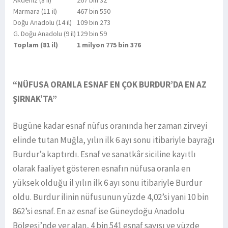
Akdeniz (8 il)
267 bin 32
Marmara (11 il)
467 bin 550
Doğu Anadolu (14 il)
109 bin 273
G. Doğu Anadolu (9 il)
129 bin 59
Toplam (81 il)
1 milyon 775 bin 376
“NÜFUSA ORANLA ESNAF EN ÇOK BURDUR’DA EN AZ
ŞIRNAK’TA”
Bugüne kadar esnaf nüfus oranında her zaman zirveyi
elinde tutan Muğla, yılın ilk 6 ayı sonu itibariyle bayrağı
Burdur’a kaptırdı. Esnaf ve sanatkâr siciline kayıtlı
olarak faaliyet gösteren esnafın nüfusa oranla en
yüksek olduğu il yılın ilk 6 ayı sonu itibariyle Burdur
oldu. Burdur ilinin nüfusunun yüzde 4,02’si yani 10 bin
862’si esnaf. En az esnaf ise Güneydoğu Anadolu
Bölgesi’nde yer alan, 4 bin 541 esnaf sayısı ve yüzde