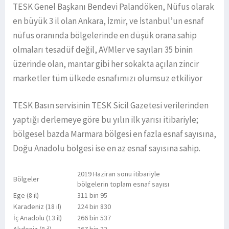
TESK Genel Başkanı Bendevi Palandöken, Nüfus olarak
en büyük 3 il olan Ankara, İzmir, ve İstanbul’un esnaf
nüfus oranında bölgelerinde en düşük orana sahip
olmaları tesadüf değil, AVMler ve sayıları 35 binin
üzerinde olan, mantar gibi her sokakta açılan zincir
marketler tüm ülkede esnafımızı olumsuz etkiliyor
TESK Basın servisinin TESK Sicil Gazetesi verilerinden
yaptığı derlemeye göre bu yılın ilk yarısı itibariyle;
bölgesel bazda Marmara bölgesi en fazla esnaf sayısına,
Doğu Anadolu bölgesi ise en az esnaf sayısına sahip.
2019 Haziran sonu itibariyle
Bölgeler
bölgelerin toplam esnaf sayısı
Ege (8 il)
311 bin 95
Karadeniz (18 il)
224 bin 830
İç Anadolu (13 il)
266 bin 537