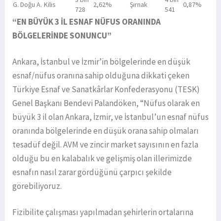
G. Doğu A.
Kilis
2,62%
Şırnak
0,87%
728
541
“EN BÜYÜK 3 İL ESNAF NÜFUS ORANINDA
BÖLGELERİNDE SONUNCU”
Ankara, İstanbul ve İzmir’in bölgelerinde en düşük
esnaf/nüfus oranına sahip olduğuna dikkati çeken
Türkiye Esnaf ve Sanatkârlar Konfederasyonu (TESK)
Genel Başkanı Bendevi Palandöken, “Nüfus olarak en
büyük 3 il olan Ankara, İzmir, ve İstanbul’un esnaf nüfus
oranında bölgelerinde en düşük orana sahip olmaları
tesadüf değil. AVM ve zincir market sayısının en fazla
olduğu bu en kalabalık ve gelişmiş olan illerimizde
esnafın nasıl zarar gördüğünü çarpıcı şekilde
görebiliyoruz.
Fizibilite çalışması yapılmadan şehirlerin ortalarına