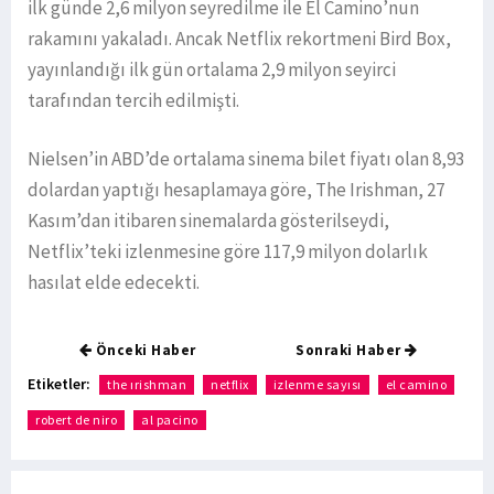
ilk günde 2,6 milyon seyredilme ile El Camino’nun
rakamını yakaladı. Ancak Netflix rekortmeni Bird Box,
yayınlandığı ilk gün ortalama 2,9 milyon seyirci
tarafından tercih edilmişti.
Nielsen’in ABD’de ortalama sinema bilet fiyatı olan 8,93
dolardan yaptığı hesaplamaya göre, The Irishman, 27
Kasım’dan itibaren sinemalarda gösterilseydi,
Netflix’teki izlenmesine göre 117,9 milyon dolarlık
hasılat elde edecekti.
Önceki Haber
Sonraki Haber
Etiketler:
the ırishman
netflix
izlenme sayısı
el camino
robert de niro
al pacino