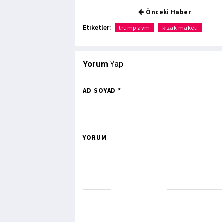
Önceki Haber
Etiketler:
trump avm
kızak maketi
Yorum
Yap
AD SOYAD *
YORUM