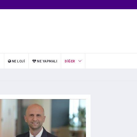
I
NE LOJI
NE YAPMALI
DIĞER