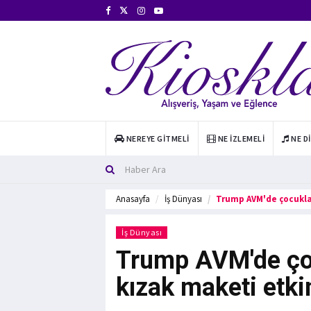
NEREYE GITMELI
NE İZLEMELI
NE D
Anasayfa
İş Dünyası
Trump AVM'de çocuklar
İş Dünyası
Trump AVM'de çoc
kızak maketi etkin