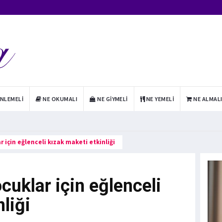
INLEMELI
NE OKUMALI
NE GIYMELI
NE YEMELI
NE ALMAL
 için eğlenceli kızak maketi etkinliği
uklar için eğlenceli
liği