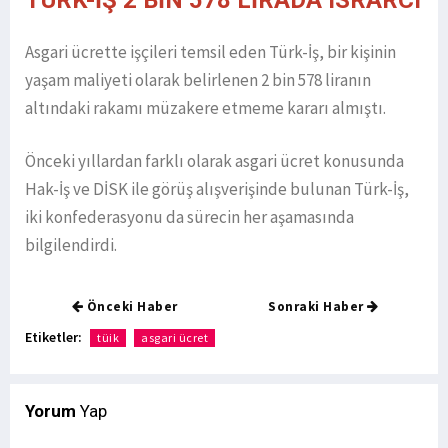
TÜRK-İŞ 2 BİN 578 LİRADA ISRARCI
Asgari ücrette işçileri temsil eden Türk-İş, bir kişinin
yaşam maliyeti olarak belirlenen 2 bin 578 liranın
altındaki rakamı müzakere etmeme kararı almıştı.
Önceki yıllardan farklı olarak asgari ücret konusunda
Hak-İş ve DİSK ile görüş alışverişinde bulunan Türk-İş,
iki konfederasyonu da sürecin her aşamasında
bilgilendirdi.
Önceki Haber
Sonraki Haber
Etiketler:
tüik
asgari ücret
Yorum
Yap