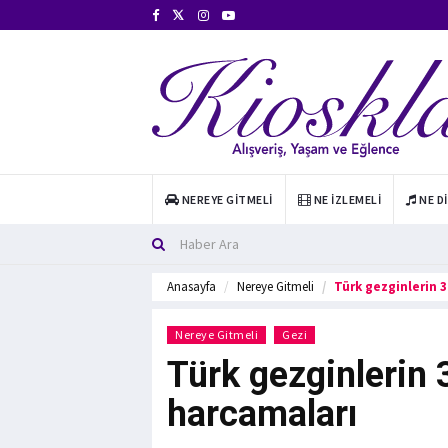
NEREYE GITMELI
NE İZLEMELI
NE D
Anasayfa
Nereye Gitmeli
Türk gezginlerin 
Nereye Gitmeli
Gezi
Türk gezginlerin 
harcamaları