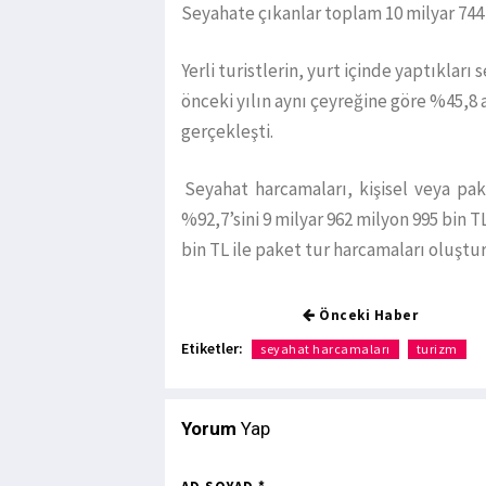
Seyahate çıkanlar toplam 10 milyar 744
Yerli turistlerin, yurt içinde yaptıkları 
önceki yılın aynı çeyreğine göre %45,8 a
gerçekleşti.
Seyahat harcamaları, kişisel veya pake
%92,7’sini 9 milyar 962 milyon 995 bin T
bin TL ile paket tur harcamaları oluştu
Önceki Haber
Etiketler:
seyahat harcamaları
turizm
Yorum
Yap