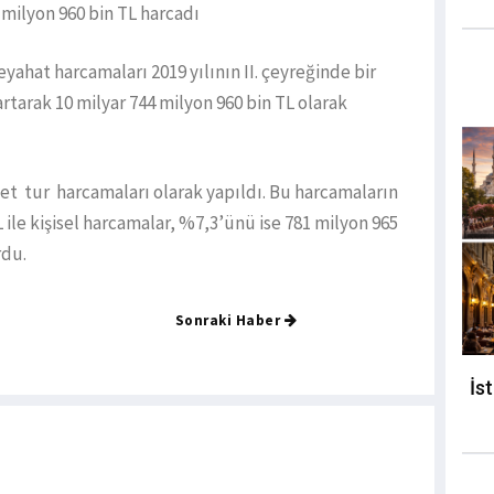
 milyon 960 bin TL harcadı
seyahat harcamaları 2019 yılının II. çeyreğinde bir
rtarak 10 milyar 744 milyon 960 bin TL olarak
t tur harcamaları olarak yapıldı. Bu harcamaların
L ile kişisel harcamalar, %7,3’ünü ise 781 milyon 965
rdu.
Sonraki Haber
İs