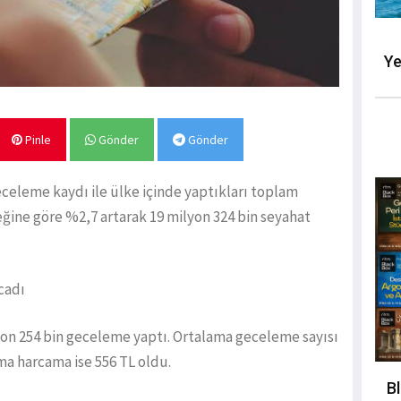
Ye
Pinle
Gönder
Gönder
eceleme kaydı ile ülke içinde yaptıkları toplam
reğine göre %2,7 artarak 19 milyon 324 bin seyahat
cadı
yon 254 bin geceleme yaptı. Ortalama geceleme sayısı
ma harcama ise 556 TL oldu.
B