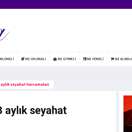
INLEMELI
NE OKUMALI
NE GIYMELI
NE YEMELI
NE ALMAL
3 aylık seyahat harcamaları
3 aylık seyahat