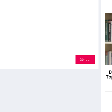
Gönder
B
To