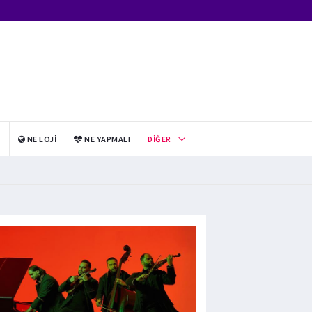
I
NE LOJI
NE YAPMALI
DIĞER