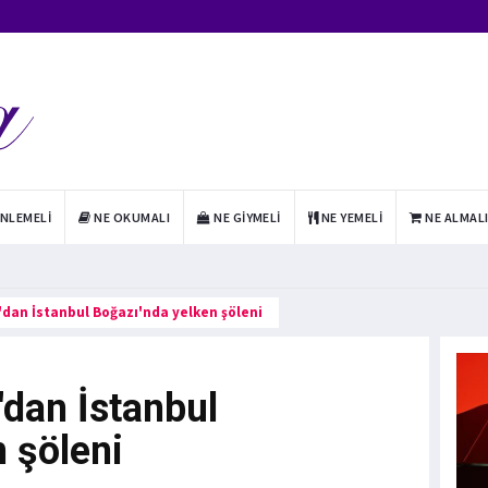
INLEMELI
NE OKUMALI
NE GIYMELI
NE YEMELI
NE ALMAL
'dan İstanbul Boğazı'nda yelken şöleni
'dan İstanbul
 şöleni