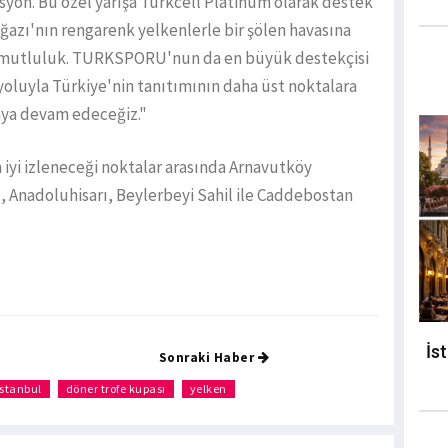
zasyon. Bu özel yarışa Turkcell Platinum olarak destek
azı'nın rengarenk yelkenlerle bir şölen havasına
k mutluluk. TURKSPORU'nun da en büyük destekçisi
yoluyla Türkiye'nin tanıtımının daha üst noktalara
aya devam edeceğiz."
iyi izleneceği noktalar arasında Arnavutköy
, Anadoluhisarı, Beylerbeyi Sahil ile Caddebostan
İs
Sonraki Haber
istanbul
döner trofe kupası
yelken