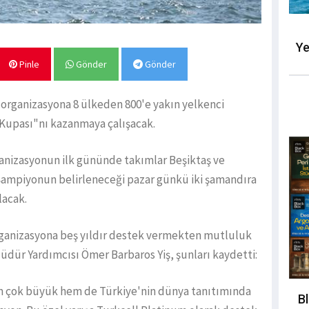
Ye
Pinle
Gönder
Gönder
 organizasyona 8 ülkeden 800'e yakın yelkenci
 Kupası"nı kazanmaya çalışacak.
rganizasyonun ilk gününde takımlar Beşiktaş ve
 Şampiyonun belirleneceği pazar günkü iki şamandıra
lacak.
rganizasyona beş yıldır destek vermekten mutluluk
üdür Yardımcısı Ömer Barbaros Yiş, şunları kaydetti:
 çok büyük hem de Türkiye'nin dünya tanıtımında
B