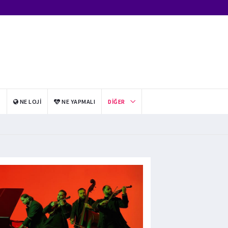
I
NE LOJI
NE YAPMALI
DIĞER