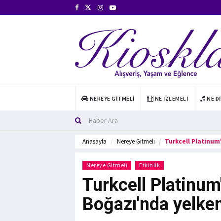
NEREYE GITMELI
NE İZLEMELI
NE D
Anasayfa
Nereye Gitmeli
Turkcell Platinum
Nereye Gitmeli
Etkinlik
Turkcell Platinum
Boğazı'nda yelken