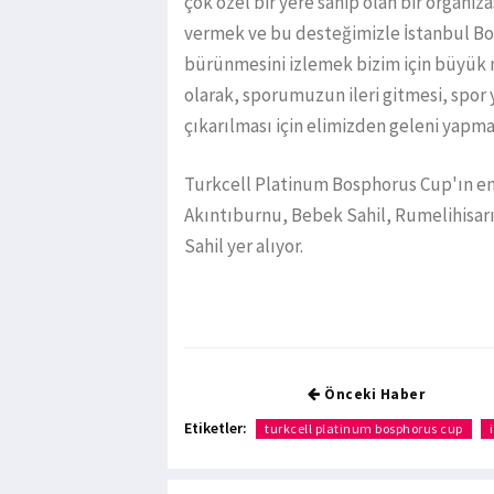
çok özel bir yere sahip olan bir organi
vermek ve bu desteğimizle İstanbul Boğ
bürünmesini izlemek bizim için büyü
olarak, sporumuzun ileri gitmesi, spor 
çıkarılması için elimizden geleni yapm
Turkcell Platinum Bosphorus Cup'ın en 
Akıntıburnu, Bebek Sahil, Rumelihisarı
Sahil yer alıyor.
Önceki Haber
Etiketler:
turkcell platinum bosphorus cup