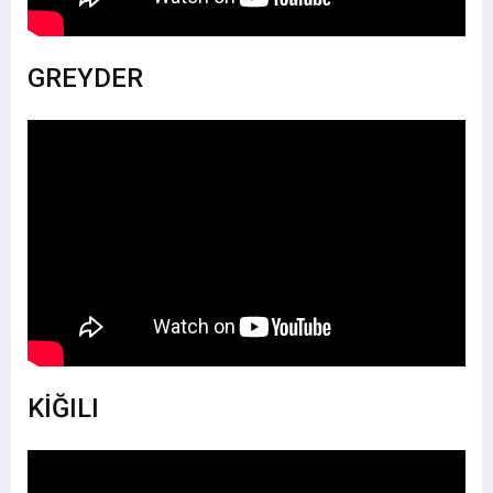
GREYDER
KİĞILI