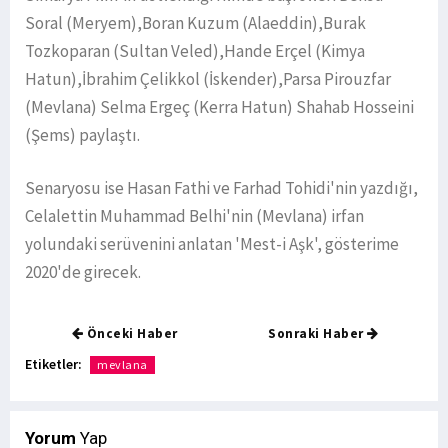
Soral (Meryem),Boran Kuzum (Alaeddin),Burak
Tozkoparan (Sultan Veled),Hande Erçel (Kimya
Hatun),İbrahim Çelikkol (İskender),Parsa Pirouzfar
(Mevlana) Selma Ergeç (Kerra Hatun) Shahab Hosseini
(Şems) paylaştı.
Senaryosu ise Hasan Fathi ve Farhad Tohidi'nin yazdığı,
Celalettin Muhammad Belhi'nin (Mevlana) irfan
yolundaki serüvenini anlatan 'Mest-i Aşk', gösterime
2020'de girecek.
Önceki Haber
Sonraki Haber
Etiketler:
mevlana
Yorum
Yap