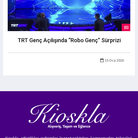
TRT Genç Açılışında “Robo Genç” Sürprizi
15 Oca 2026
Kioskla, etkinlikler, indirimler, lezzet noktaları, kampanyalar, teknoloji,