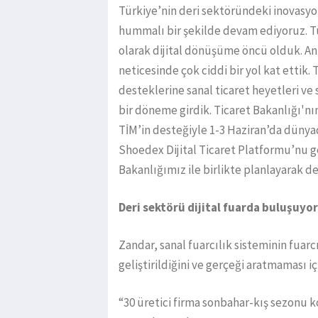
Türkiye’nin deri sektöründeki inovasyo
hummalı bir şekilde devam ediyoruz. Tü
olarak dijital dönüşüme öncü olduk. A
neticesinde çok ciddi bir yol kat ettik.
desteklerine sanal ticaret heyetleri ve 
bir döneme girdik. Ticaret Bakanlığı'nı
TİM’in desteğiyle 1-3 Haziran’da dünyad
Shoedex Dijital Ticaret Platformu’nu g
Bakanlığımız ile birlikte planlayarak d
Deri sektörü dijital fuarda buluşuy
Zandar, sanal fuarcılık sisteminin fuarc
geliştirildiğini ve gerçeği aratmaması i
“30 üretici firma sonbahar-kış sezonu k