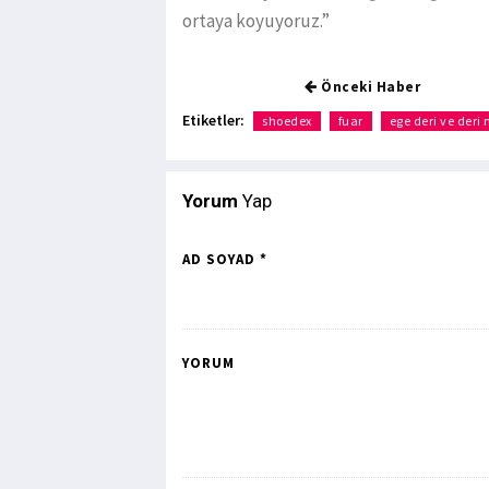
ortaya koyuyoruz.”
Önceki Haber
Etiketler:
shoedex
fuar
ege deri ve deri 
Yorum
Yap
AD SOYAD *
YORUM