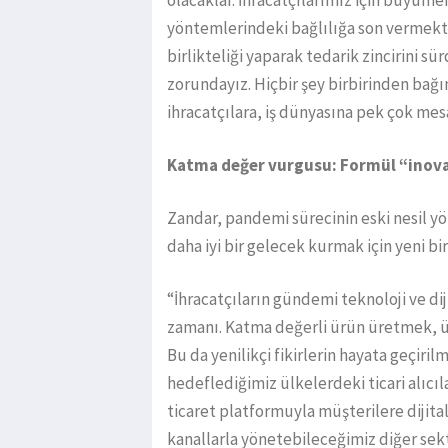
olacaklar. İhracatçılarımız için büyüme
yöntemlerindeki bağlılığa son vermekt
birlikteliği yaparak tedarik zincirini s
zorundayız. Hiçbir şey birbirinden bağı
ihracatçılara, iş dünyasına pek çok mesa
Katma değer vurgusu: Formül “inov
Zandar, pandemi sürecinin eski nesil y
daha iyi bir gelecek kurmak için yeni b
“İhracatçıların gündemi teknoloji ve d
zamanı. Katma değerli ürün üretmek, 
Bu da yenilikçi fikirlerin hayata geçiri
hedeflediğimiz ülkelerdeki ticari alıcı
ticaret platformuyla müşterilere dijita
kanallarla yönetebileceğimiz diğer sek