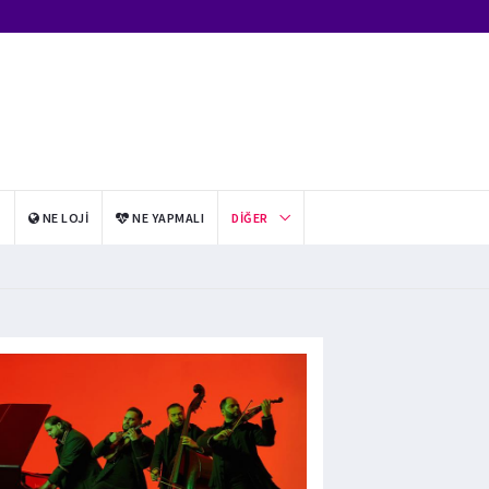
I
NE LOJI
NE YAPMALI
DIĞER