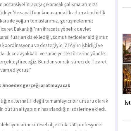
n potansiyelini açığa çıkaracak çalışmalarımıza
rkiye’de sanal fuar konusunda ilk adım atan birlik
nkara ile yoğun temaslarımız, görüşmelerimiz
 Ticaret Bakanlığı’nın ihracata yönelik devlet
sanal fuarları da eklediği, somut neticeler aldığımız
n koordinasyonu ve desteğiyle İZFAŞ’ın işbirliği ve
a ilk kez ayakkabı ve saraciye sektörlerine yönelik
erçekleştireceğiz. Bundan sonraki süreci de Ticaret
evam ediyoruz.”
or: Shoedex gerçeği aratmayacak
ılığın alternatifi değil tamamlayıcı bir unsuru olarak
İs
çin bütün altyapının hazırlandığını sözlerine ekledi.
oleksiyonlarını küresel ölçekteki 250 profesyonel