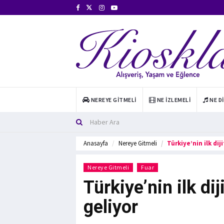
NEREYE GITMELI
NE İZLEMELI
NE D
Anasayfa
Nereye Gitmeli
Türkiye’nin ilk dij
Nereye Gitmeli
Fuar
Türkiye’nin ilk dij
geliyor