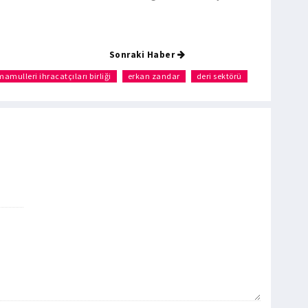
Sonraki Haber
mamulleri ihracatçıları birliği
erkan zandar
deri sektörü