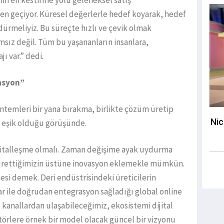
nin en kestirme yolu geleneksel satış
en geçiyor. Küresel değerlerle hedef koyarak, hedef
ürdürmeliyiz. Bu süreçte hızlı ve çevik olmak
msız değil. Tüm bu yaşananların insanlara,
jı var.” dedi.
asyon”
öntemleri bir yana bırakma, birlikte çözüm üretip
Nic
ir eşik olduğu görüşünde.
ijitalleşme olmalı. Zaman değişime ayak uydurma
ürettiğimizin üstüne inovasyon eklemekle mümkün.
lmesi demek. Deri endüstrisindeki üreticilerin
lar ile doğrudan entegrasyon sağladığı global online
l kanallardan ulaşabileceğimiz, ekosistemi dijital
törlere örnek bir model olacak güncel bir vizyonu