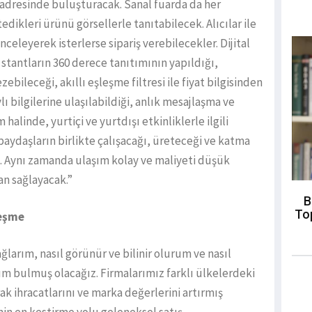
adresinde buluşturacak. Sanal fuarda da her
tedikleri ürünü görsellerle tanıtabilecek. Alıcılar ile
nceleyerek isterlerse sipariş verebilecekler. Dijital
 stantların 360 derece tanıtımının yapıldığı,
zebileceği, akıllı eşleşme filtresi ile fiyat bilgisinden
lı bilgilerine ulaşılabildiği, anlık mesajlaşma ve
alinde, yurtiçi ve yurtdışı etkinliklerle ilgili
paydaşların birlikte çalışacağı, üreteceği ve katma
. Aynı zamanda ulaşım kolay ve maliyeti düşük
an sağlayacak.”
B
To
leşme
ağlarım, nasıl görünür ve bilinir olurum ve nasıl
m bulmuş olacağız. Firmalarımız farklı ülkelerdeki
rak ihracatlarını ve marka değerlerini artırmış