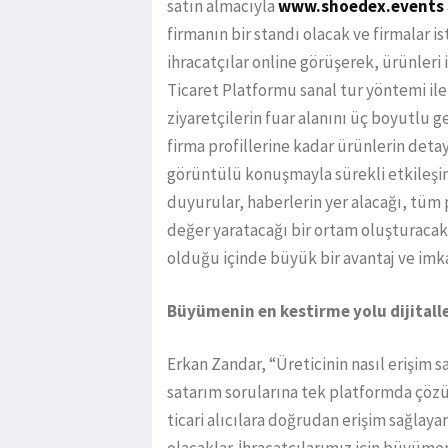
satın almacıyla
www.shoedex.events
firmanın bir standı olacak ve firmalar is
ihracatçılar online görüşerek, ürünleri i
Ticaret Platformu sanal tur yöntemi ile
ziyaretçilerin fuar alanını üç boyutlu ge
firma profillerine kadar ürünlerin detay
görüntülü konuşmayla sürekli etkileşim h
duyurular, haberlerin yer alacağı, tüm 
değer yaratacağı bir ortam oluşturacak
olduğu içinde büyük bir avantaj ve imk
Büyümenin en kestirme yolu dijital
Erkan Zandar, “Üreticinin nasıl erişim s
satarım sorularına tek platformda çözü
ticari alıcılara doğrudan erişim sağlaya