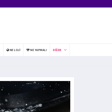
I
NE LOJI
NE YAPMALI
DIĞER