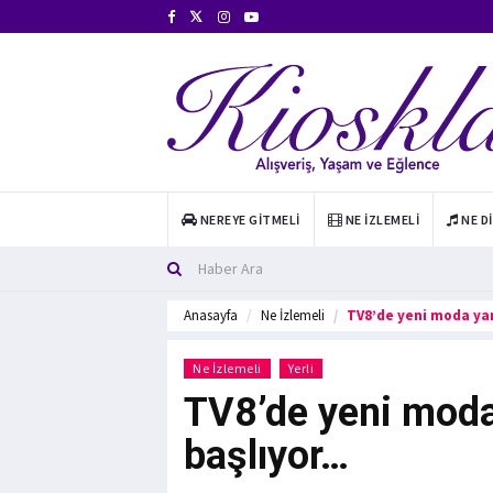
NEREYE GITMELI
NE İZLEMELI
NE D
Anasayfa
Ne İzlemeli
TV8’de yeni moda ya
Ne İzlemeli
Yerli
TV8’de yeni moda
başlıyor…