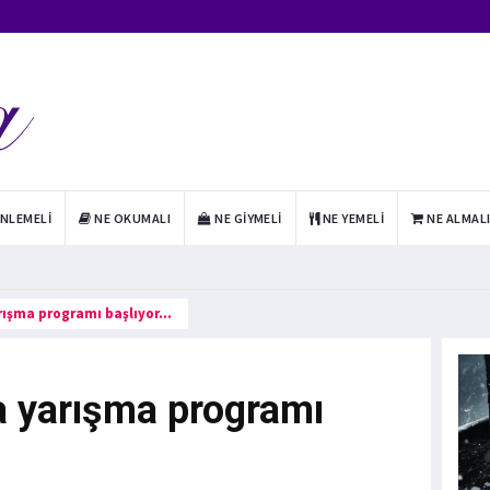
INLEMELI
NE OKUMALI
NE GIYMELI
NE YEMELI
NE ALMAL
rışma programı başlıyor…
 yarışma programı