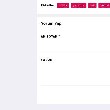
Etiketler:
moda
yarışma
tv8
kemal 
Yorum
Yap
AD SOYAD *
YORUM