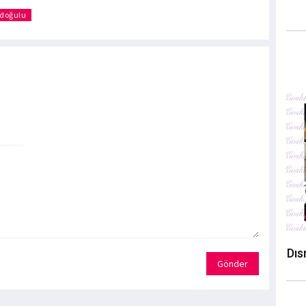
doğulu
Dıs
Gönder