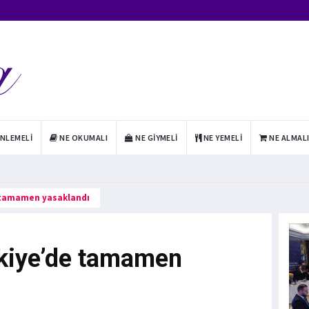
INLEMELI
NE OKUMALI
NE GIYMELI
NE YEMELI
NE ALMAL
e tamamen yasaklandı
rkiye’de tamamen