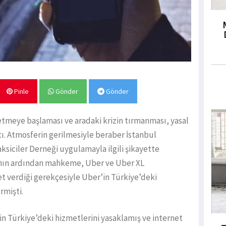
Pinle
Gönder
Gönder
z etmeye başlaması ve aradaki krizin tırmanması, yasal
tı. Atmosferin gerilmesiyle beraber İstanbul
ksiciler Derneği uygulamayla ilgili şikayette
anın ardından mahkeme, Uber ve Uber XL
t verdiği gerekçesiyle Uber’in Türkiye’deki
rmişti.
in Türkiye’deki hizmetlerini yasaklamış ve internet