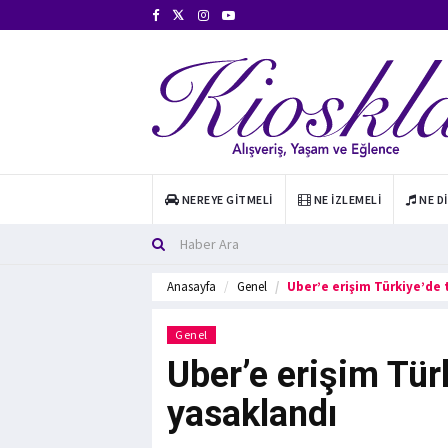
NEREYE GITMELI
NE İZLEMELI
NE D
Anasayfa
Genel
Uber’e erişim Türkiye’d
Genel
Uber’e erişim Tü
yasaklandı