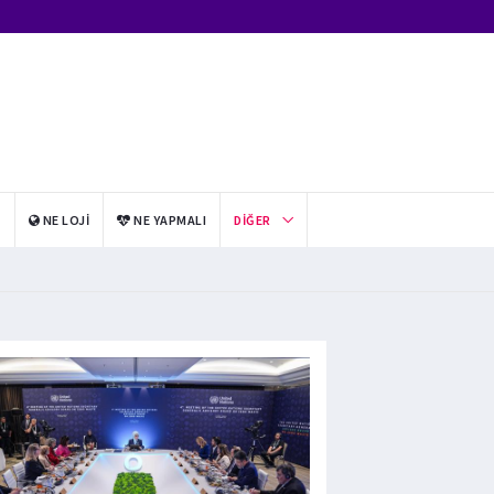
I
NE LOJI
NE YAPMALI
DIĞER