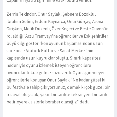
Çapan'a Tiyatro Eğitimine Katkı ödülü verildi.
Zerrin Tekindor, Onur Saylak, Şebnem Bozoklu,
İbrahim Selim, Erdem Kaynarca, Onur Gürçay, Asena
Girişken, Melih Düzenli, Özer Keçeci ve Beste Güven'in
rol aldığı 'Arzu Tramvayı'na öğrenciler ve Eskişehirliler
büyük ilgi gösterirken oyunun başlamasından uzun
süre önce Atatürk Kültür ve Sanat Merkezi‘nin
kapısında uzun kuyruklar oluştu. Sınırlı kapasitesi
nedeniyle oyunu izlemek isteyen öğrencilere
oyuncular tekrar gelme sözü verdi. Oyuna giremeyen
öğrencilerle konuşan Onur Saylak "Ne kadar güzel ki
bu festivale sahip çıkıyorsunuz, demek ki çok güzel bir
festival oluşacak, yakın bir tarihte tekrar yeni bir tarih
belirleyerek sizlerle beraber olacağız" dedi.