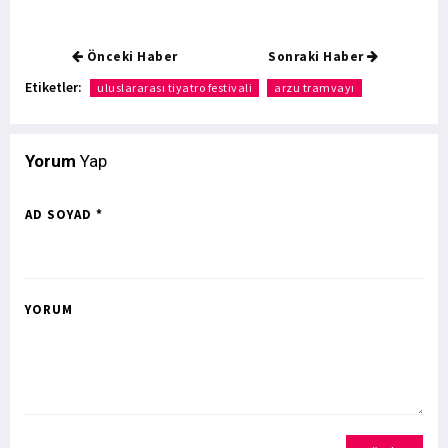
Önceki Haber
Sonraki Haber
Etiketler:
uluslararası tiyatro festivali
arzu tramvayı
Yorum
Yap
AD SOYAD *
YORUM