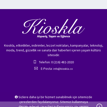
Kioskla, etkinlikler, indirimler, lezzet noktaları, kampanyalar, teknoloji,
moda, trend, güzellik ve sanata dair haberleri içeren yaşam kültürü
sitesidir.
Telefon: 0 (216) 482-2020
E-Posta:
info@kioskla.co
Sizlere daha iyi bir hizmet sunabilmek için sitemizde
çerezlerden faydalanıyoruz. Sitemizi kullanmaya
© 2026 Kioskla.co Tüm hakları saklıdır.
devam ederek çerezleri kullanmamıza izin vermiş
X