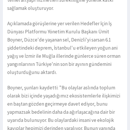
temel altyapı hizmetleri sürekliliğine yönelik katkı
sağlamak oluşturuyor.
Açıklamada görüşlerine yer verilen Hedefler İçin İş
Dünyası Platformu Yönetim Kurulu Başkanı Ümit
Boyner, Düzce'de yaşanan sel, Denizli'yi sarsan 6.1
şiddetindeki deprem, İstanbul'u etkileyen yoğun ani
yağış ve İzmir ile Muğla illerinde günlerce süren orman
yangınlarının Türkiye'nin son bir ayının gündemini
oluşturduğunu aktardı.
Boyner, şunları kaydetti: "Bu olaylar aslında toplum
olarak bizi içinde yaşadığımız ekosistemlerle ilişkimizi
en baştan gözden geçirmeye davet ediyor, bunu
yapmazsak bedelinin daha da ağırlaşacağına dair bir
uyarıda bulunuyor. Bu olaylardaki insani ve ekolojik
kayıplar hepimizi derinden yaralıyor. Bunun yanında