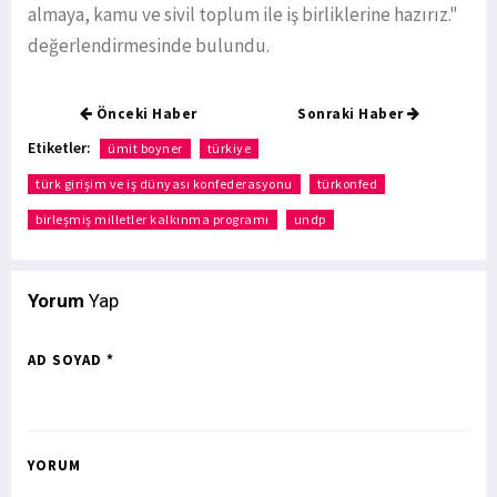
almaya, kamu ve sivil toplum ile iş birliklerine hazırız."
değerlendirmesinde bulundu.
Önceki Haber
Sonraki Haber
Etiketler:
ümit boyner
türkiye
türk girişim ve iş dünyası konfederasyonu
türkonfed
birleşmiş milletler kalkınma programı
undp
Yorum
Yap
AD SOYAD *
YORUM