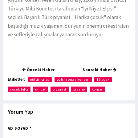
yardım konseri veren Gülsin Onay, 2003 yılında UNICEF
Türkiye Milli Komitesi tarafından “İyi Niyet Elçisi”
seçildi. Başarılı Türk piyanist. "Harika çocuk" olarak
başladığı müzik yaşamını dünyanın önemli orkestraları
ve şefleriyle çalışmalar yaparak sürdürüyor.
Önceki Haber
Sonraki Haber
Etiketler:
gülsin onay
gülsin onay konseri
16 ocak
çocuk felci
unicef
piyanist
piyano
konser
Yorum
Yap
AD SOYAD *