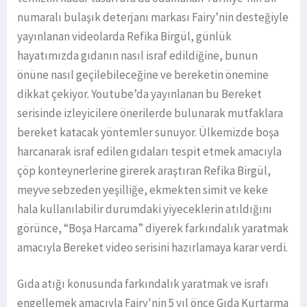
numaralı bulaşık deterjanı markası Fairy’nin desteğiyle
yayınlanan videolarda Refika Birgül, günlük
hayatımızda gıdanın nasıl israf edildiğine, bunun
önüne nasıl geçilebileceğine ve bereketin önemine
dikkat çekiyor. Youtube’da yayınlanan bu Bereket
serisinde izleyicilere önerilerde bulunarak mutfaklara
bereket katacak yöntemler sunuyor. Ülkemizde boşa
harcanarak israf edilen gıdaları tespit etmek amacıyla
çöp konteynerlerine girerek araştıran Refika Birgül,
meyve sebzeden yeşilliğe, ekmekten simit ve keke
hala kullanılabilir durumdaki yiyeceklerin atıldığını
görünce, “Boşa Harcama” diyerek farkındalık yaratmak
amacıyla Bereket video serisini hazırlamaya karar verdi.
Gıda atığı konusunda farkındalık yaratmak ve israfı
engellemek amacıyla Fairy'nin 5 yıl önce Gıda Kurtarma