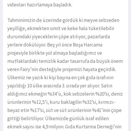
videoları hazırlamaya başladık.
Tahminimizin de üzerinde gördük ki meyve sebzeden
yeşilliğe, ekmekten simit ve keke hala tüketilebilir
durumdaki yiyeceklerin çöpe atılıyor, pazarlarda
yerlere dökülüyor. Beş yıl önce Boşa Harcama
projesiyle birlikte yol almaya başladığımız ve
mutfaklardaki temizlik kadar tasarrufa da büyük önem
veren Fairy’nin desteğiyle projemizi hayata geçirdik.
Ülkemiz ne yazık ki kişi başına en çok gıda israfının
yapıldığı 10 ülke arasında 3. sırada yer alıyor. Satın
aldığımız ekmeğin %34’ü, kök sebzelerin %20’si, deniz
ürünlerinin %12,5’i, kuru baklagilin %32’si, kırmızı-
beyaz etin %17’si, süt ve süt ürünlerinin %41’inin çöpe
gittiği belirtiliyor. Ülkemizde günlük israf edilen
ekmek sayısı ise 4,9 milyon. Gıda Kurtarma Derneği’nin