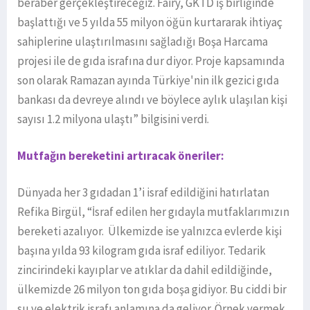
beraber gerçekleştireceğiz. Fairy, GKTD iş birliğinde
başlattığı ve 5 yılda 55 milyon öğün kurtararak ihtiyaç
sahiplerine ulaştırılmasını sağladığı Boşa Harcama
projesi ile de gıda israfına dur diyor. Proje kapsamında
son olarak Ramazan ayında Türkiye'nin ilk gezici gıda
bankası da devreye alındı ve böylece aylık ulaşılan kişi
sayısı 1.2 milyona ulaştı” bilgisini verdi.
Mutfağın bereketini artıracak öneriler:
Dünyada her 3 gıdadan 1’i israf edildiğini hatırlatan
Refika Birgül, “İsraf edilen her gıdayla mutfaklarımızın
bereketi azalıyor. Ülkemizde ise yalnızca evlerde kişi
başına yılda 93 kilogram gıda israf ediliyor. Tedarik
zincirindeki kayıplar ve atıklar da dahil edildiğinde,
ülkemizde 26 milyon ton gıda boşa gidiyor. Bu ciddi bir
su ve elektrik israfı anlamına da geliyor. Örnek vermek