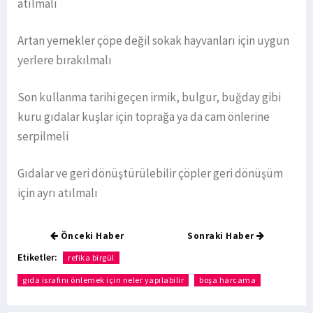
atılmalı
Artan yemekler çöpe değil sokak hayvanları için uygun
yerlere bırakılmalı
Son kullanma tarihi geçen irmik, bulgur, buğday gibi
kuru gıdalar kuşlar için toprağa ya da cam önlerine
serpilmeli
Gıdalar ve geri dönüştürülebilir çöpler geri dönüşüm
için ayrı atılmalı
Önceki Haber
Sonraki Haber
Etiketler:
refika birgül
gıda israfını önlemek için neler yapılabilir
boşa harcama