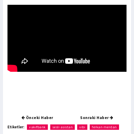
Önceki Haber
Sonraki Haber
Etiketler:
vakıfbank
sesli asistan
vibi
ferkan merdan