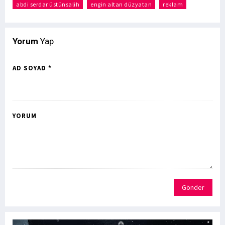
abdi serdar üstünsalih
engin altan düzyatan
reklam
Yorum
Yap
AD SOYAD *
YORUM
Gönder