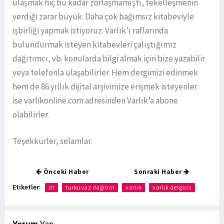
ulaşmak hiç bu kadar zorlaşmamıştı, tekelleşmenin
verdiği zarar büyük. Daha çok bağımsız kitabeviyle
işbirliği yapmak istiyoruz. Varlık’ı raflarında
bulundurmak isteyen kitabevleri çalıştığımız
dağıtımcı, vb. konularda bilgi almak için bize yazabilir
veya telefonla ulaşabilirler. Hem dergimizi edinmek
hem de 86 yıllık dijital arşivimize erişmek isteyenler
ise varlikonline.com adresinden Varlık’a abone
olabilirler.
Teşekkürler, selamlar.
Önceki Haber
Sonraki Haber
Etiketler:
dr
turkuvaz dağıtım
varlık
varlık dergisis
Yorum
Yap