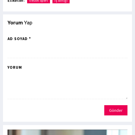
Etiketler:
vestel xperi
iş birliği
Yorum
Yap
AD SOYAD *
YORUM
Gönder