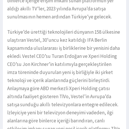
binlerce içeriğe erişim imkanı sunan platformun yer
aldığı akıllı TV’ler, 2023 yılında Avrupa’da satışa
sunulmasının hemen ardından Türkiye’ye gelecek.
Türkiye’de ürettiği teknolojileri dünyanın 158 ülkesine
ulaştıran Vestel, 30’uncu kez katıldığı IFA Berlin
kapsamında uluslararası iş birliklerine bir yenisini daha
ekledi. Vestel CEO’su Turan Erdoğan ve Xperi Holding
CEO’su Jon Kirchner’in katılımıyla gerçekleştirilen
imza töreninde duyurulan yeni iş birliğiyle iki şirket
teknoloji ve içerik alanlarında güçlerini birleştirdi.
Anlaşmaya göre ABD merkezli Xperi Holding çatısı
altında faaliyet gösteren TİVo, Vestel’in Avrupa’da
satışa sunduğu akıllı televizyonlara entegre edilecek.
İzleyiciye yeni bir televizyon deneyimi vadeden, ilgi
alanlarına göre binlerce içeriği barındıran, canlı
etkileşim imkanı sunan yeni nesil içerik platformu TİVo,