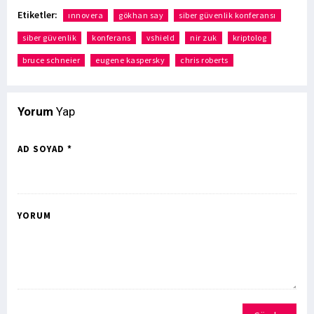
Etiketler:
ınnovera
gökhan say
siber güvenlik konferansı
siber güvenlik
konferans
vshield
nir zuk
kriptolog
bruce schneier
eugene kaspersky
chris roberts
Yorum
Yap
AD SOYAD *
YORUM