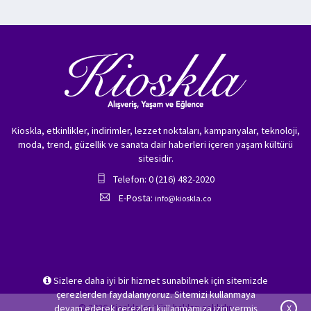
Kioskla, etkinlikler, indirimler, lezzet noktaları, kampanyalar, teknoloji,
moda, trend, güzellik ve sanata dair haberleri içeren yaşam kültürü
sitesidir.
Telefon: 0 (216) 482-2020
E-Posta:
info@kioskla.co
Sizlere daha iyi bir hizmet sunabilmek için sitemizde
çerezlerden faydalanıyoruz. Sitemizi kullanmaya
© 2026 Kioskla.co Tüm hakları saklıdır.
devam ederek çerezleri kullanmamıza izin vermiş
X