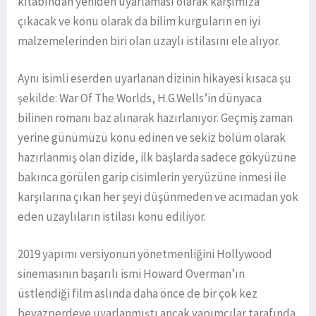
kitabından yeniden uyarlaması olarak karşımıza
çıkacak ve konu olarak da bilim kurguların en iyi
malzemelerinden biri olan uzaylı istilasını ele alıyor.
Aynı isimli eserden uyarlanan dizinin hikayesi kısaca şu
şekilde: War Of The Worlds, H.G.Wells’in dünyaca
bilinen romanı baz alınarak hazırlanıyor. Geçmiş zaman
yerine günümüzü konu edinen ve sekiz bölüm olarak
hazırlanmış olan dizide, ilk başlarda sadece gökyüzüne
bakınca görülen garip cisimlerin yeryüzüne inmesi ile
karşılarına çıkan her şeyi düşünmeden ve acımadan yok
eden uzaylıların istilası konu ediliyor.
2019 yapımı versiyonun yönetmenliğini Hollywood
sinemasının başarılı ismi Howard Overman’ın
üstlendiği film aslında daha önce de bir çok kez
beyazperdeye uyarlanmıştı ancak yapımcılar tarafında