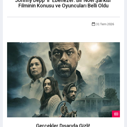
Johnny Depp 'li "Ebenezer: Bir Noel Şarkısı"
Filminin Konusu ve Oyuncuları Belli Oldu
31 Tem 2026
Gerçekler Dışarıda Gizli!