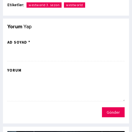
Etiketler:
westworld 3. sezon
westworld
Yorum
Yap
AD SOYAD *
YORUM
Gönder