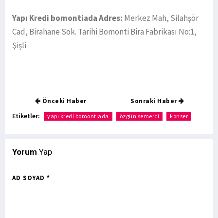
Yapı Kredi bomontiada Adres:
Merkez Mah, Silahşör
Cad, Birahane Sok. Tarihi Bomonti Bira Fabrikası No:1,
Şişli
Önceki Haber
Sonraki Haber
Etiketler:
yapı kredi bomontiada
özgün semerci
konser
Yorum
Yap
AD SOYAD *