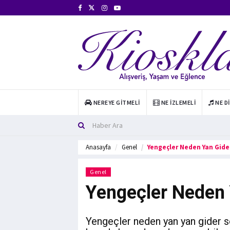
NEREYE GITMELI
NE İZLEMELI
NE D
Anasayfa
Genel
Yengeçler Neden Yan Gide
Genel
Yengeçler Neden 
Yengeçler neden yan yan gider so