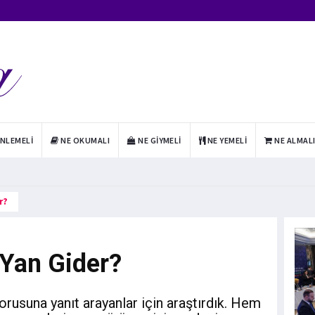
INLEMELI
NE OKUMALI
NE GIYMELI
NE YEMELI
NE ALMAL
r?
Yan Gider?
rusuna yanıt arayanlar için araştırdık. Hem