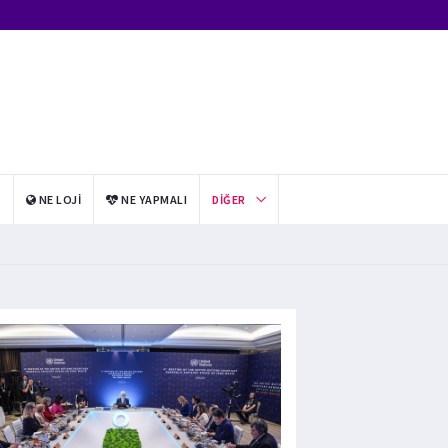
I
NE LOJI
NE YAPMALI
DIĞER