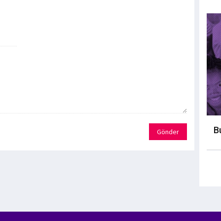
B
Gönder