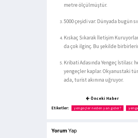
metre ölçülmüştür.
5000 çeşidi var: Dünyada bugün sın
Kıskaç Sıkarak İletişim Kuruyorlar
da çok ilginç. Bu şekilde birbirleri
Kribati Adasında Yengeç İstilası: h
yengeçler kaplar. Okyanustaki tüm
ada, turist akınına uğruyor.
Önceki Haber
Etiketler:
yengeçler neden yan gider?
yeng
Yorum
Yap