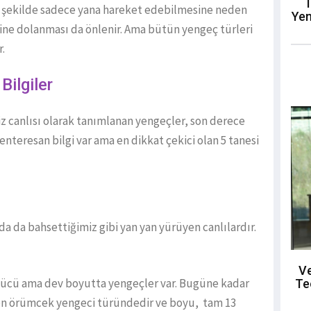
T
bir şekilde sadece yana hareket edebilmesine neden
Yen
irine dolanması da önlenir. Ama bütün yengeç türleri
r.
Bilgiler
 canlısı olarak tanımlanan yengeçler, son derece
 enteresan bilgi var ama en dikkat çekici olan 5 tanesi
da da bahsettiğimiz gibi yan yan yürüyen canlılardır.
Ve
tücü ama dev boyutta yengeçler var. Bugüne kadar
Te
n örümcek yengeci türündedir ve boyu, tam 13