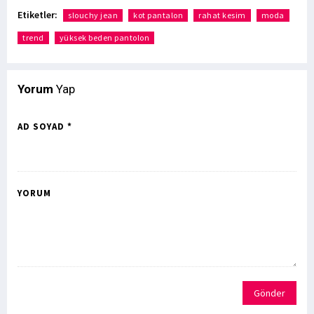
Etiketler:
slouchy jean
kot pantalon
rahat kesim
moda
trend
yüksek beden pantolon
Yorum
Yap
AD SOYAD *
YORUM
Gönder