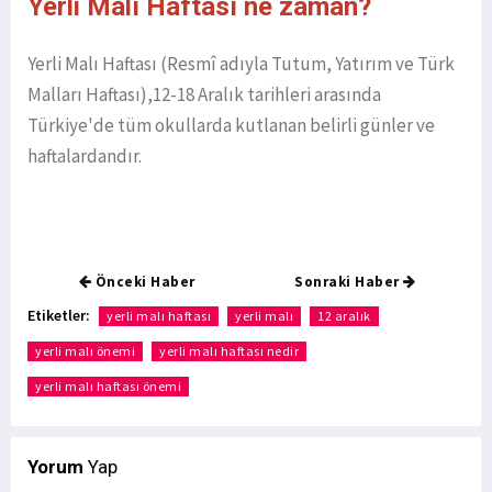
Yerli Malı Haftası ne zaman?
Yerli Malı Haftası (Resmî adıyla Tutum, Yatırım ve Türk
Malları Haftası),12-18 Aralık tarihleri arasında
Türkiye'de tüm okullarda kutlanan belirli günler ve
haftalardandır.
Önceki Haber
Sonraki Haber
Etiketler:
yerli malı haftası
yerli malı
12 aralık
yerli malı önemi
yerli malı haftası nedir
yerli malı haftası önemi
Yorum
Yap