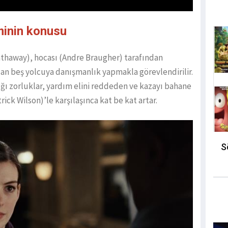
minin konusu
thaway), hocası (Andre Braugher) tarafından
an beş yolcuya danışmanlık yapmakla görevlendirilir.
dığı zorluklar, yardım elini reddeden ve kazayı bahane
rick Wilson)’le karşılaşınca kat be kat artar.
S