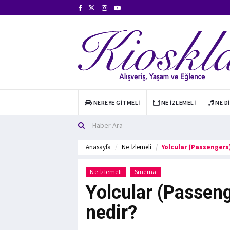
NEREYE GITMELI
NE İZLEMELI
NE D
Anasayfa
Ne İzlemeli
Yolcular (Passengers
Ne İzlemeli
Sinema
Yolcular (Passeng
nedir?