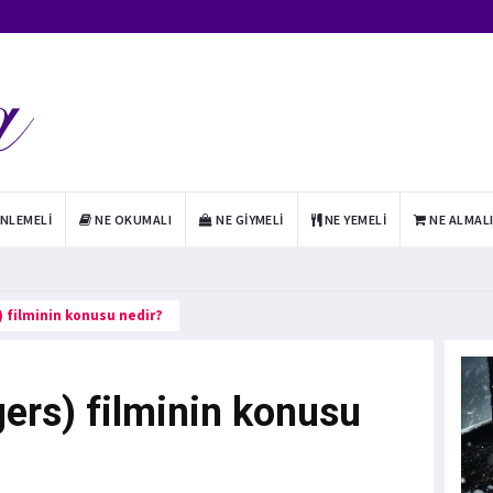
INLEMELI
NE OKUMALI
NE GIYMELI
NE YEMELI
NE ALMAL
) filminin konusu nedir?
ers) filminin konusu