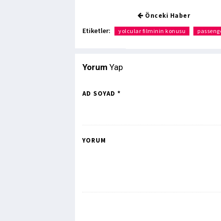
Önceki Haber
Etiketler:
yolcular filminin konusu
passenge
Yorum
Yap
AD SOYAD *
YORUM