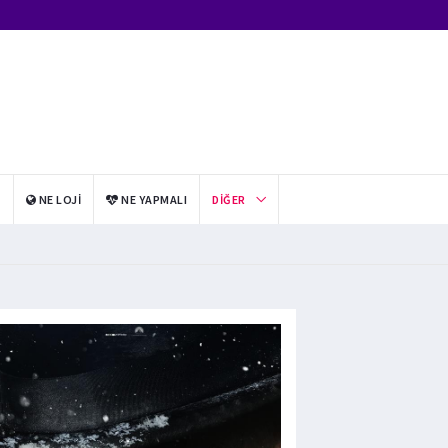
I
NE LOJI
NE YAPMALI
DIĞER