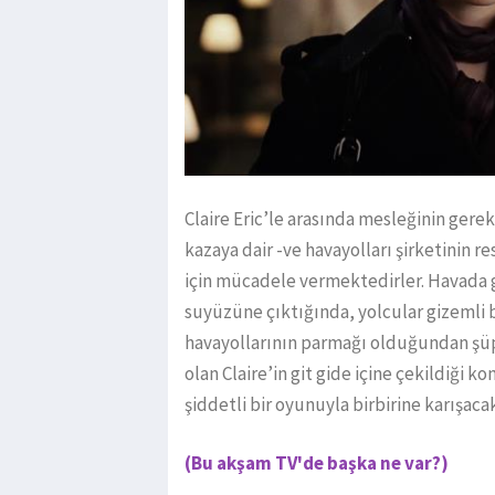
Claire Eric’le arasında mesleğinin gere
kazaya dair -ve havayolları şirketinin r
için mücadele vermektedirler. Havada ge
suyüzüne çıktığında, yolcular gizemli 
havayollarının parmağı olduğundan şüp
olan Claire’in git gide içine çekildiği k
şiddetli bir oyunuyla birbirine karışacak
(
Bu akşam TV'de başka ne var?
)