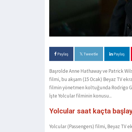
Paylaş
Tweetle
Paylaş
Başrolde Anne Hathaway ve Patrick Wil
filmi, bu akşam (15 Ocak) Beyaz TV ekr
filmin yönetmen koltuğunda Rodrigo Ga
İşte Yolcular filminin konusu...
Yolcular saat kaçta başl
Yolcular (Passengers) filmi, Beyaz TV e