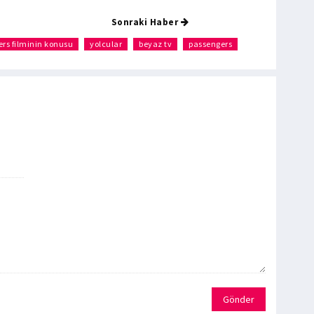
Sonraki Haber
rs filminin konusu
yolcular
beyaz tv
passengers
Gönder