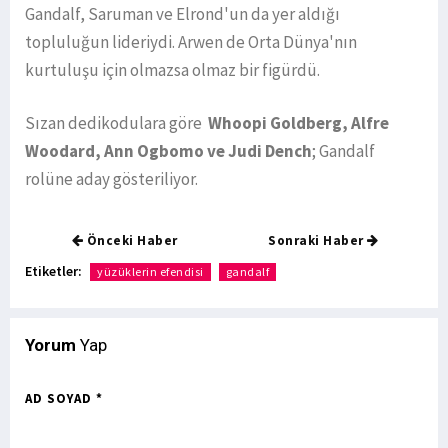
Gandalf, Saruman ve Elrond'un da yer aldığı
topluluğun lideriydi. Arwen de Orta Dünya'nın
kurtuluşu için olmazsa olmaz bir figürdü.
Sızan dedikodulara göre
Whoopi Goldberg, Alfre
Woodard, Ann Ogbomo ve Judi Dench
; Gandalf
rolüne aday gösteriliyor.
Önceki Haber
Sonraki Haber
Etiketler:
yüzüklerin efendisi
gandalf
Yorum
Yap
AD SOYAD *