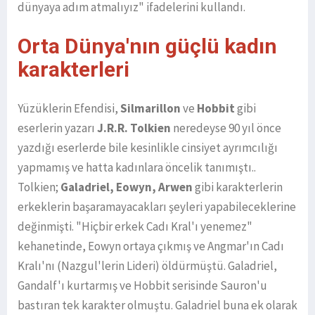
dünyaya adım atmalıyız" ifadelerini kullandı.
Orta Dünya'nın güçlü kadın
karakterleri
Yüzüklerin Efendisi,
Silmarillon
ve
Hobbit
gibi
eserlerin yazarı
J.R.R. Tolkien
neredeyse 90 yıl önce
yazdığı eserlerde bile kesinlikle cinsiyet ayrımcılığı
yapmamış ve hatta kadınlara öncelik tanımıştı..
Tolkien;
Galadriel, Eowyn, Arwen
gibi karakterlerin
erkeklerin başaramayacakları şeyleri yapabileceklerine
değinmişti. "Hiçbir erkek Cadı Kral'ı yenemez"
kehanetinde, Eowyn ortaya çıkmış ve Angmar'ın Cadı
Kralı'nı (Nazgul'lerin Lideri) öldürmüştü. Galadriel,
Gandalf'ı kurtarmış ve Hobbit serisinde Sauron'u
bastıran tek karakter olmuştu. Galadriel buna ek olarak