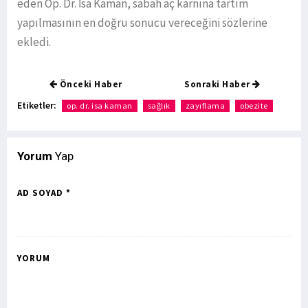
eden Op. Dr. İsa Kaman, sabah aç karnına tartım
yapılmasının en doğru sonucu vereceğini sözlerine
ekledi.
Önceki Haber
Sonraki Haber
Etiketler:
op. dr. isa kaman
sağlık
zayıflama
obezite
Yorum
Yap
AD SOYAD *
YORUM