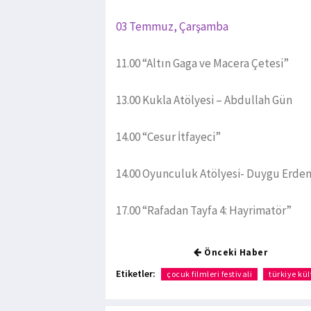
03 Temmuz, Çarşamba
11.00 “Altın Gaga ve Macera Çetesi”
13.00 Kukla Atölyesi – Abdullah Gün
14.00 “Cesur İtfayeci”
14.00 Oyunculuk Atölyesi- Duygu Erde
17.00 “Rafadan Tayfa 4: Hayrimatör”
Önceki Haber
Etiketler:
çocuk filmleri festivali
türkiye kül