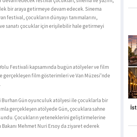
r devam edecek festival çocukları; sinema ile yazım,
ek bir araya getirmeye devam edecek. Sinema
n festival, çocukların dünyayı tanımalarını,
e sanatı çocuklar için erişilebilir hale getirmeyi
ür Yolu Festivali kapsamında bugün atölyeler ve film
de gerçekleşen film gösterimleri ve Van Müzesi’nde
.
 Burhan Gün oyunculuk atölyesi ile çocuklarla bir
İs
tılımla gerçekleşen atölyede Gün, çocuklara sahne
r sundu. Çocukların yeteneklerini geliştirmelerine
m Bakanı Mehmet Nuri Ersoy da ziyaret ederek