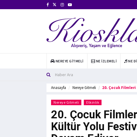
NEREYE GITMELI
NE İZLEMELI
NE D
Anasayfa
Nereye Gitmeli
20. Çocuk Filmleri
Nereye Gitmeli
Etkinlik
20. Çocuk Filmleri
Kültür Yolu Festi