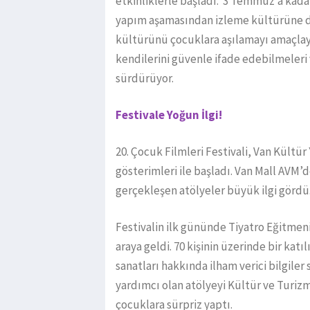
etkinliklerle başladı. 3 Temmuz’a kada
yapım aşamasından izleme kültürüne d
kültürünü çocuklara aşılamayı amaçlaya
kendilerini güvenle ifade edebilmeleri v
sürdürüyor.
Festivale Yoğun İlgi!
20.⁠ ⁠Çocuk Filmleri Festivali, Van Kült
gösterimleri ile başladı. Van Mall AVM’
gerçekleşen atölyeler büyük ilgi gördü
Festivalin ilk gününde Tiyatro Eğitmeni
araya geldi. 70 kişinin üzerinde bir ka
sanatları hakkında ilham verici bilgile
yardımcı olan atölyeyi Kültür ve Turiz
çocuklara sürpriz yaptı.