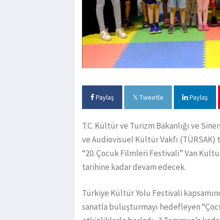
Paylaş
Tweetle
Paylaş
T.C. Kültür ve Turizm Bakanlığı ve Si
ve Audiovisuel Kültür Vakfı (TÜRSAK) t
“20. Çocuk Filmleri Festivali” Van Kül
tarihine kadar devam edecek.
Türkiye Kültür Yolu Festivali kapsamın
sanatla buluşturmayı hedefleyen “Çocuk 