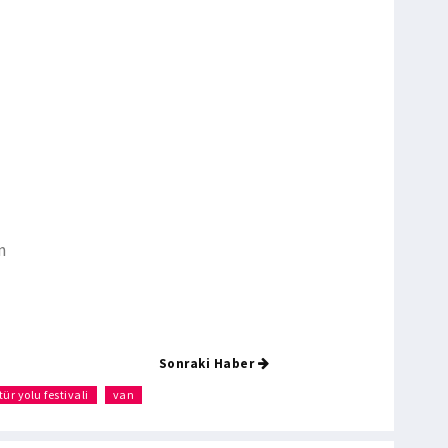
m
Sonraki Haber
tür yolu festivali
van