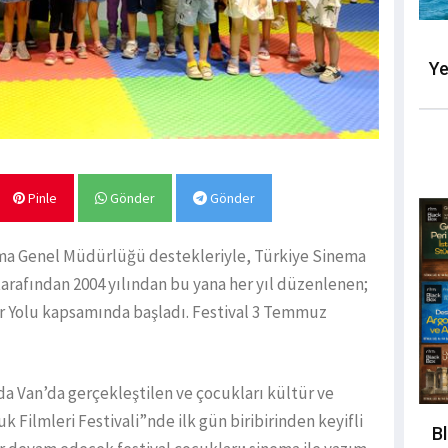
Ye
Pinle
Gönder
Gönder
nema Genel Müdürlüğü destekleriyle, Türkiye Sinema
arafından 2004 yılından bu yana her yıl düzenlenen;
tür Yolu kapsamında başladı. Festival 3 Temmuz
da Van’da gerçekleştilen ve çocukları kültür ve
Filmleri Festivali”nde ilk gün biribirinden keyifli
B