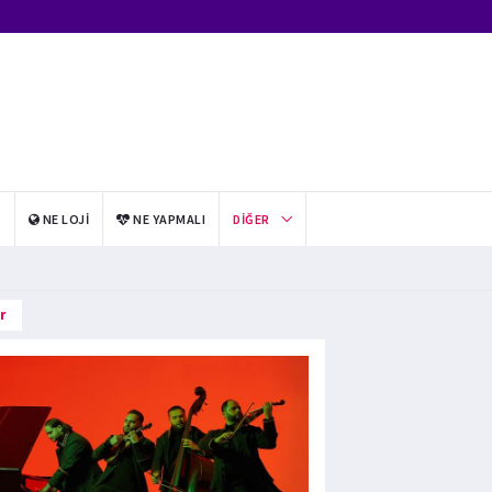
I
NE LOJI
NE YAPMALI
DIĞER
r