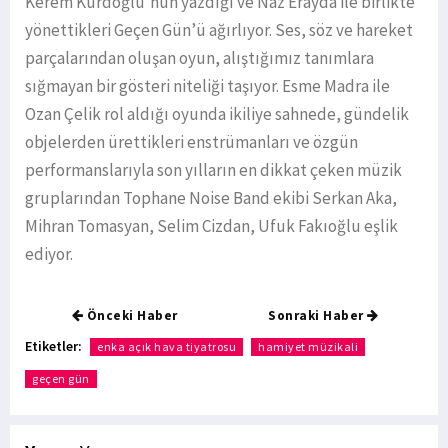
Kerem Kurdoğlu’nun yazdığı ve Naz Erayda ile birlikte
yönettikleri Geçen Gün’ü ağırlıyor. Ses, söz ve hareket
parçalarından oluşan oyun, alıştığımız tanımlara
sığmayan bir gösteri niteliği taşıyor. Esme Madra ile
Ozan Çelik rol aldığı oyunda ikiliye sahnede, gündelik
objelerden ürettikleri enstrümanları ve özgün
performanslarıyla son yılların en dikkat çeken müzik
gruplarından Tophane Noise Band ekibi Serkan Aka,
Mihran Tomasyan, Selim Cizdan, Ufuk Fakıoğlu eşlik
ediyor.
Önceki Haber
Sonraki Haber
Etiketler:
enka açık hava tiyatrosu
hamiyet müzikali
geçen gün