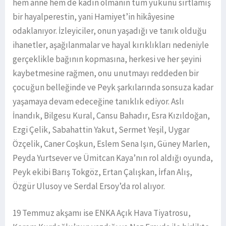
hem anne hem de kadın olmanın tüm yükünü sırtlamış
bir hayalperestin, yani Hamiyet’in hikâyesine
odaklanıyor. İzleyiciler, onun yaşadığı ve tanık olduğu
ihanetler, aşağılanmalar ve hayal kırıklıkları nedeniyle
gerçeklikle bağının kopmasına, herkesi ve her şeyini
kaybetmesine rağmen, onu unutmayı reddeden bir
çocuğun belleğinde ve Peyk şarkılarında sonsuza kadar
yaşamaya devam edeceğine tanıklık ediyor. Aslı
İnandık, Bilgesu Kural, Cansu Bahadır, Esra Kızıldoğan,
Ezgi Çelik, Sabahattin Yakut, Sermet Yeşil, Uygar
Özçelik, Caner Coşkun, Eslem Sena Işın, Güney Marlen,
Peyda Yurtsever ve Ümitcan Kaya’nın rol aldığı oyunda,
Peyk ekibi Barış Tokgöz, Ertan Çalışkan, İrfan Alış,
Özgür Ulusoy ve Serdal Ersoy’da rol alıyor.
19 Temmuz akşamı ise ENKA Açık Hava Tiyatrosu,