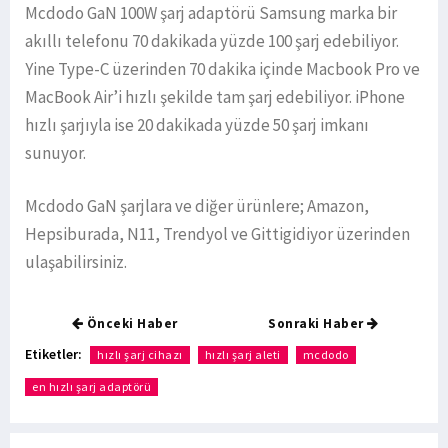
Mcdodo GaN 100W şarj adaptörü Samsung marka bir
akıllı telefonu 70 dakikada yüzde 100 şarj edebiliyor.
Yine Type-C üzerinden 70 dakika içinde Macbook Pro ve
MacBook Air’i hızlı şekilde tam şarj edebiliyor. iPhone
hızlı şarjıyla ise 20 dakikada yüzde 50 şarj imkanı
sunuyor.
Mcdodo GaN şarjlara ve diğer ürünlere; Amazon,
Hepsiburada, N11, Trendyol ve Gittigidiyor üzerinden
ulaşabilirsiniz.
Önceki Haber
Sonraki Haber
Etiketler:
hızlı şarj cihazı
hızlı şarj aleti
mcdodo
en hızlı şarj adaptörü