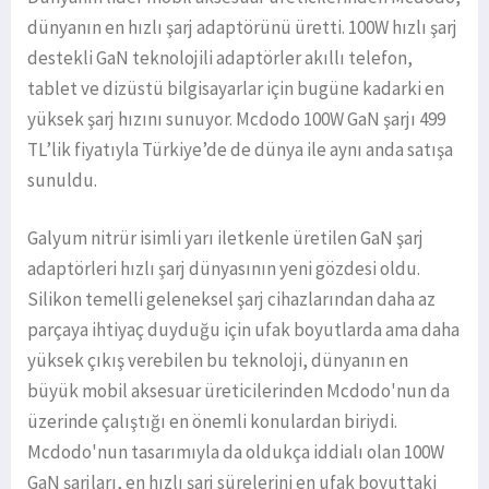
dünyanın en hızlı şarj adaptörünü üretti. 100W hızlı şarj
destekli GaN teknolojili adaptörler akıllı telefon,
tablet ve dizüstü bilgisayarlar için bugüne kadarki en
yüksek şarj hızını sunuyor. Mcdodo 100W GaN şarjı 499
TL’lik fiyatıyla Türkiye’de de dünya ile aynı anda satışa
sunuldu.
Galyum nitrür isimli yarı iletkenle üretilen GaN şarj
adaptörleri hızlı şarj dünyasının yeni gözdesi oldu.
Silikon temelli geleneksel şarj cihazlarından daha az
parçaya ihtiyaç duyduğu için ufak boyutlarda ama daha
yüksek çıkış verebilen bu teknoloji, dünyanın en
büyük mobil aksesuar üreticilerinden Mcdodo'nun da
üzerinde çalıştığı en önemli konulardan biriydi.
Mcdodo'nun tasarımıyla da oldukça iddialı olan 100W
GaN şarjları, en hızlı şarj sürelerini en ufak boyuttaki