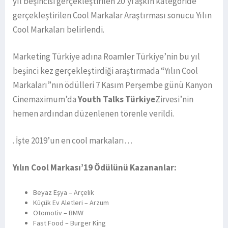
yıl beşincisi gerçekleştirilen 20’yi aşkın kategoride
gerçekleştirilen Cool Markalar Araştırması sonucu Yılın
Cool Markaları be­lirlendi.
Marketing Türkiye adına Roamler Türkiye’nin bu yıl
beşinci kez gerçekleştirdiği araştırmada “Yılın Cool
Marka­ları”nın ödülleri 7 Kasım Perşembe günü Kanyon
Cinemaximum’da
Youth Talks Türkiye
Zirvesi’nin
hemen ardından düzen­lenen törenle verildi.
. İşte 2019’un en cool markaları…
Yılın Cool Markası’19 Ödülünü Kazananlar:
Beyaz Eşya – Arçelik
Küçük Ev Aletleri – Arzum
Otomotiv – BMW
Fast Food – Burger King