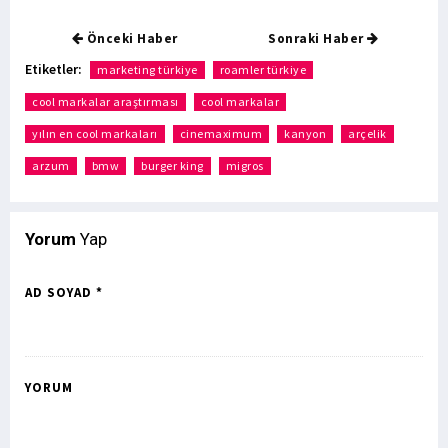
Önceki Haber
Sonraki Haber
Etiketler:
marketing türkiye
roamler türkiye
cool markalar araştırması
cool markalar
yılın en cool markaları
cinemaximum
kanyon
arçelik
arzum
bmw
burger king
migros
Yorum
Yap
AD SOYAD *
YORUM