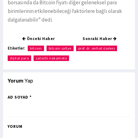
borsasında da Bitcoin fiyatı diğer geleneksel para
birimlerinin etkilenebileceği faktörlere bağlı olarak
dalgalanabilir” dedi.
Önceki Haber
Sonraki Haber
Etiketler:
bitcoin
bitcoin safiye
prof. dr. serhat özekes
dijital para
satoshi nakamoto
Yorum
Yap
AD SOYAD *
YORUM