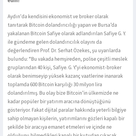
edin!
Aydın'da kendisini ekonomist ve broker olarak
tanıtarak Bitcoin dolandırıcılığı yapan ve Bursa’da
yakalanan Bitcoin Safiye olarak adlandırılan Safiye G. Y.
ile gündeme gelen dolandırıcılık olayını da
değerlendiren Prof. Dr. Serhat Özekes, şu uyarılarda
bulundu: “Bu vakada hemşireden, polise çeşitli meslek
gruplarından 40 kişi, Safiye. G. Y.’yi ekonomist-broker
olarak benimseyip yüksek kazanç vaatlerine inanarak
toplamda 600 Bitcoin karşılığı 30 milyon lira
dolandırılmış. Bu olay bize Bitcoin’in ülkemizde ne
kadar popüler bir yatırım aracına dönüştüğünü
gösteriyor. Fakat dijital paralar hakkında yeterli bilgiye
sahip olmayan kişilerin, yatırımlarını gözleri kapalı bir
şekilde bir aracıya emanet etmeleri ve içinde ne
olduğunu bilmedikleri kapalı bir kutudan çıkacak