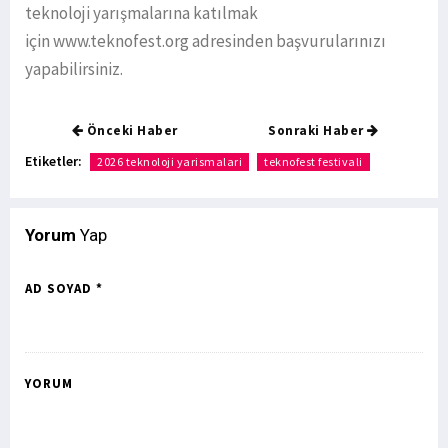
teknoloji yarışmalarına katılmak
için www.teknofest.org adresinden başvurularınızı
yapabilirsiniz.
Önceki Haber
Sonraki Haber
Etiketler:
2026 teknoloji yarismalari
teknofest festivali
Yorum
Yap
AD SOYAD *
YORUM