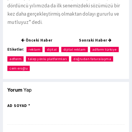
dördüncü yılımızda da ilk senemizdeki sözümüzü bir
kez daha gerçekleştirmiş olmaktan dolayı gururlu ve
mutluyuz” dedi.
Önceki Haber
Sonraki Haber
Etiketler:
reklam
dijital
dijital reklam
adform türkiye
adform
talep yönlü platformları
doğrudan faturalaşma
cem eroğlu
Yorum
Yap
AD SOYAD *