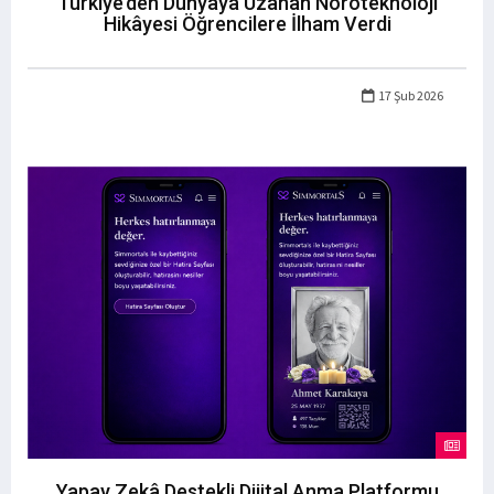
Türkiye’den Dünyaya Uzanan Nöroteknoloji
Hikâyesi Öğrencilere İlham Verdi
17 Şub 2026
Yapay Zekâ Destekli Dijital Anma Platformu