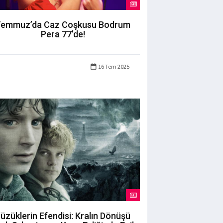
emmuz’da Caz Coşkusu Bodrum
Pera 77’de!
16 Tem 2025
üzüklerin Efendisi: Kralın Dönüşü