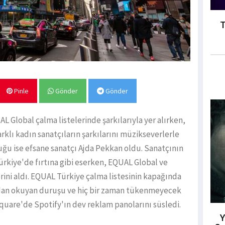
T
Pinle
Gönder
Gönder
 Global çalma listelerinde şarkılarıyla yer alırken,
rklı kadın sanatçıların şarkılarını müzikseverlerle
ğu ise efsane sanatçı Ajda Pekkan oldu. Sanatçının
Türkiye'de fırtına gibi eserken, EQUAL Global ve
rini aldı. EQUAL Türkiye çalma listesinin kapağında
dan okuyan duruşu ve hiç bir zaman tükenmeyecek
quare'de Spotify'ın dev reklam panolarını süsledi.
Y