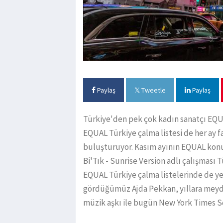
Paylaş
Tweetle
Paylaş
Türkiye'den pek çok kadın sanatçı EQUAL
EQUAL Türkiye çalma listesi de her ay fa
buluşturuyor. Kasım ayının EQUAL konu
Bi'Tık - Sunrise Version adlı çalışması 
EQUAL Türkiye çalma listelerinde de ye
gördüğümüz Ajda Pekkan, yıllara mey
müzik aşkı ile bugün New York Times S