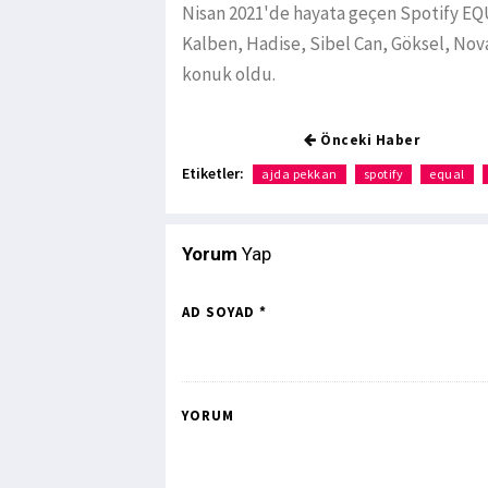
Nisan 2021'de hayata geçen Spotify E
Kalben, Hadise, Sibel Can, Göksel, Nov
konuk oldu.
Önceki Haber
Etiketler:
ajda pekkan
spotify
equal
Yorum
Yap
AD SOYAD *
YORUM