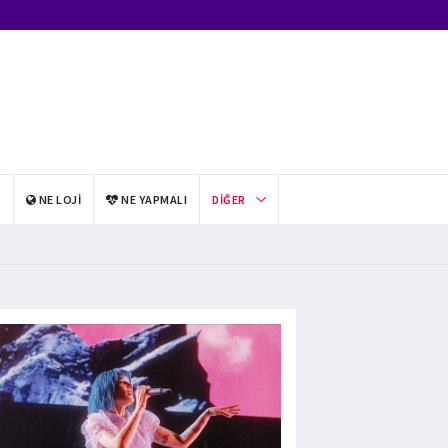
I
NE LOJI
NE YAPMALI
DIĞER