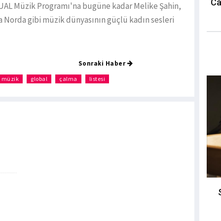
Ca
QUAL Müzik Programı'na bugüne kadar Melike Şahin,
a Norda gibi müzik dünyasının güçlü kadın sesleri
Sonraki Haber
müzik
global
çalma
listesi