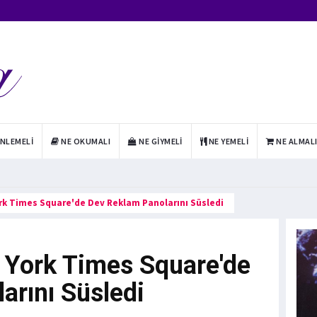
INLEMELI
NE OKUMALI
NE GIYMELI
NE YEMELI
NE ALMAL
rk Times Square'de Dev Reklam Panolarını Süsledi
 York Times Square'de
arını Süsledi