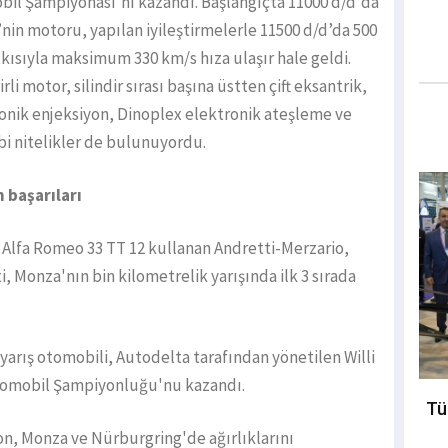
bil Şampiyonası'nı kazandı. Başlangıçta 11000 d/d'da
nin motoru, yapılan iyileştirmelerle 11500 d/d’da 500
tkısıyla maksimum 330 km/s hıza ulaşır hale geldi.
li motor, silindir sırası başına üstten çift eksantrik,
ronik enjeksiyon, Dinoplex elektronik ateşleme ve
i nitelikler de bulunuyordu.
 başarıları
ı. Alfa Romeo 33 TT 12 kullanan Andretti-Merzario,
Monza'nın bin kilometrelik yarışında ilk 3 sırada
 yarış otomobili, Autodelta tarafından yönetilen Willi
Otomobil Şampiyonluğu'nu kazandı.
Tü
on, Monza ve Nürburgring'de ağırlıklarını