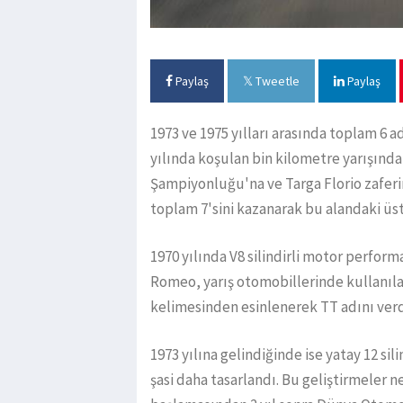
Paylaş
Tweetle
Paylaş
1973 ve 1975 yılları arasında toplam 6 a
yılında koşulan bin kilometre yarışınd
Şampiyonluğu'na ve Targa Florio zafer
toplam 7'sini kazanarak bu alandaki ü
1970 yılında V8 silindirli motor perfor
Romeo, yarış otomobillerinde kullanıla
kelimesinden esinlenerek TT adını verdi
1973 yılına gelindiğinde ise yatay 12 si
şasi daha tasarlandı. Bu geliştirmeler n