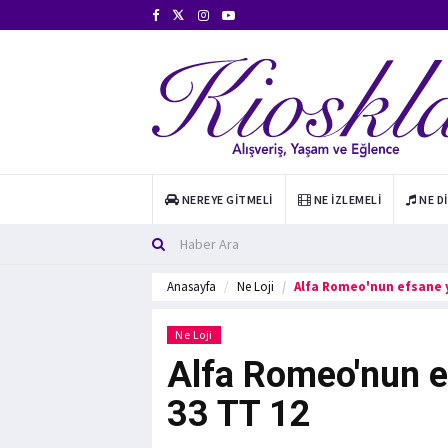
NEREYE GITMELI
NE İZLEMELI
NE D
Anasayfa
Ne Loji
Alfa Romeo'nun efsane y
Ne Loji
Alfa Romeo'nun e
33 TT 12