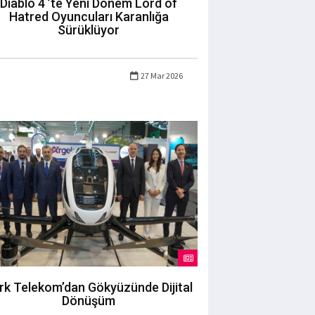
Diablo 4 ’te Yeni Dönem Lord of
Hatred Oyuncuları Karanlığa
Sürüklüyor
27 Mar 2026
rk Telekom’dan Gökyüzünde Dijital
Dönüşüm