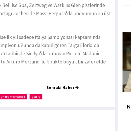
k Bell ise Spa, Zeltweg ve Watkins Glen pistlerinde
ve ortağı Jochen de Mass, Pergusa'da podyumun en üst
 ise ilk yıl sadece İtalya Şampiyonası kapsamında
 şampiyonluğunda da kabul gören Targa Florio'da
75 tarihinde Sicilya'da bulunan Piccolo Madonie
u Arturo Merzario ile birlikte büyük bir zafer elde
Sonraki Haber
yarış otomobili
yarış
N