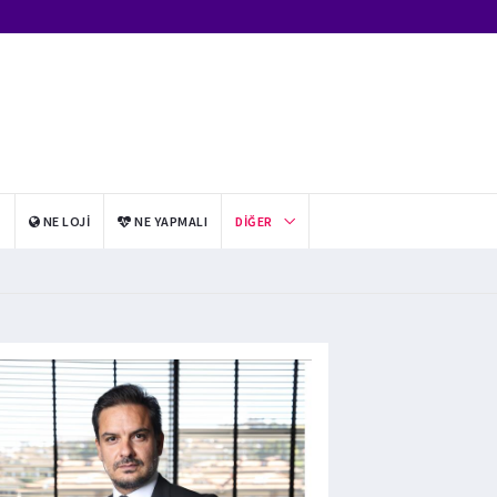
I
NE LOJI
NE YAPMALI
DIĞER