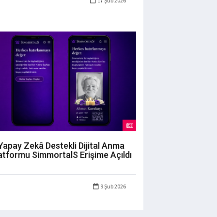
17 Şub 2026
Yapay Zekâ Destekli Dijital Anma
atformu SimmortalS Erişime Açıldı
9 Şub 2026