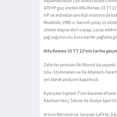
başlamasından 2 yıl sonra Dünya Otomo
470 HP güç üreten Alfa Romeo 33 TT 12’
HP ve ardından son dişli oranının da ka
Modelde; 2995 cc hacimli yatay 12 silindir
silindir başına dört supap, Lucas elekt
yağ soğutuculu kuru karter yağlama gib
Alfa Romeo 33 TT 12'nin tarihe geçen
Zaferler serisinin ilki Monza'da yaşand
Ickx-Stommelen ve De Adamich-Facetti, 
yer alarak podyum kapamıştı.
8 yarıştan toplam 7'sini kazanan efsane
Kauhsen Yarış Takımı ile Dünya Spor 
Arturo Merzario ve Jacques Lafitte, Dij