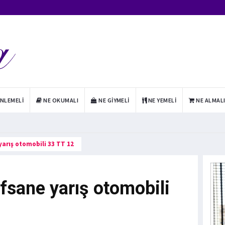
INLEMELI
NE OKUMALI
NE GIYMELI
NE YEMELI
NE ALMAL
arış otomobili 33 TT 12
fsane yarış otomobili