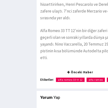
hissettirirken, Henri Pescarolo ve Dere
zafere ulaştı. 7'nci zaferde Merzario 
sırasında yer aldı.
Alfa Romeo 33 TT 12'nin bir diğer zaferi
geçerli olan ve sonraki yıllarda dünya
yaşandı. Nino Vaccarella, 20 Temmuz 19
pistinin kısa bölümünde Autodelta pilot
etti.
Önceki Haber
Etiketler:
alfa romeo 33 tt 12
alfa romeo
Yorum
Yap