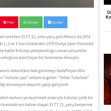
Di
Ko
Pinle
Gönder
Gönder
det üretilen 33 TT 12, ünlü yarış pisti Monza'da 1974
aki 1, 2 ve 3'üncülüklerden 1975 Dünya Spor Otomobil
ine kadar 8 dünya şampiyonluğu unvan yarışından
stünlüğünü kanıtlayan bir fenomene dönüştü.
mansını daha etkin hale getirmeyi hedefleyen Alfa
n "tübüler şasi" anlamına gelen "Telaio Tubolare"
ği alüminyum alaşımlı şasiyi geliştirdi.
lindirli motoru yerleştirmek amacıyla tübüler çelik bir
eticesinde son haline ulaşan 33 TT 12, yarış kariyerine